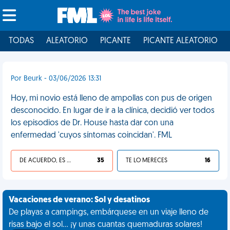
TODAS
ALEATORIO
PICANTE
PICANTE ALEATORIO
Por Beurk - 03/06/2026 13:31
Hoy, mi novio está lleno de ampollas con pus de origen
desconocido. En lugar de ir a la clínica, decidió ver todos
los episodios de Dr. House hasta dar con una
enfermedad 'cuyos síntomas coincidan'. FML
DE ACUERDO, ES UNA VIDA HP
35
TE LO MERECES
16
Vacaciones de verano: Sol y desatinos
De playas a campings, embárquese en un viaje lleno de
risas bajo el sol... ¡y unas cuantas quemaduras solares!