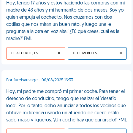
Hoy, tengo 17 años y estoy haciendo las compras con mi
madre de 43 años y mi hermanito de dos meses. Soy yo
quien empuja el cochecito. Nos cruzamos con dos
cotillas que nos miran un buen rato, y luego una le
pregunta a la otra en voz alta: '¿Tú qué crees, cuál es la
madre?' FML
DE ACUERDO, ES UNA VIDA HP
0
TE LO MERECES
0
Por furetsauvage - 06/08/2025 16:33
Hoy, mi padre me compró mi primer coche. Para tener el
derecho de conducirlo, tengo que realizar el 'desafío
loco'. Por lo tanto, debo anunciar a todos los vecinos que
obtuve mi licencia usando un atuendo de cuero estilo
sado-maso y ligueros. '¡Un coche hay que ganárselo!' FML