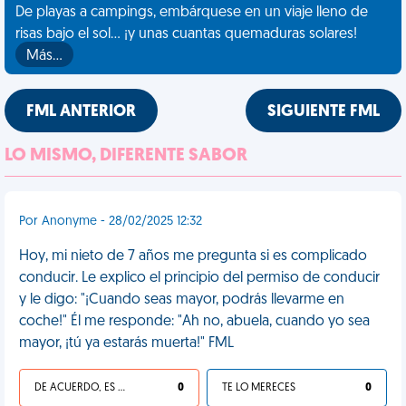
De playas a campings, embárquese en un viaje lleno de
risas bajo el sol... ¡y unas cuantas quemaduras solares!
Más…
FML ANTERIOR
SIGUIENTE FML
LO MISMO, DIFERENTE SABOR
Por Anonyme - 28/02/2025 12:32
Hoy, mi nieto de 7 años me pregunta si es complicado
conducir. Le explico el principio del permiso de conducir
y le digo: "¡Cuando seas mayor, podrás llevarme en
coche!" Él me responde: "Ah no, abuela, cuando yo sea
mayor, ¡tú ya estarás muerta!" FML
DE ACUERDO, ES UNA VIDA HP
0
TE LO MERECES
0