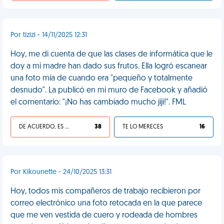
Por tizizi - 14/11/2025 12:31
Hoy, me di cuenta de que las clases de informática que le
doy a mi madre han dado sus frutos. Ella logró escanear
una foto mía de cuando era "pequeño y totalmente
desnudo". La publicó en mi muro de Facebook y añadió
el comentario: "¡No has cambiado mucho jiji!". FML
DE ACUERDO, ES UNA VIDA HP
38
TE LO MERECES
16
Por Kikounette - 24/10/2025 13:31
Hoy, todos mis compañeros de trabajo recibieron por
correo electrónico una foto retocada en la que parece
que me ven vestida de cuero y rodeada de hombres