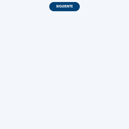
SIGUIENTE