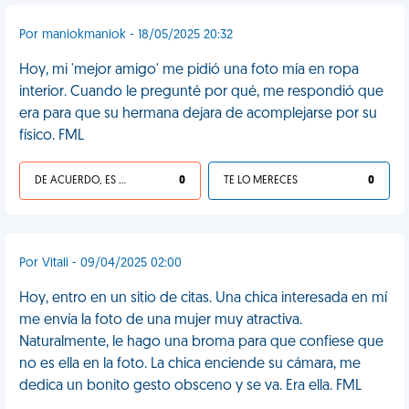
Por maniokmaniok - 18/05/2025 20:32
Hoy, mi 'mejor amigo' me pidió una foto mía en ropa
interior. Cuando le pregunté por qué, me respondió que
era para que su hermana dejara de acomplejarse por su
físico. FML
DE ACUERDO, ES UNA VIDA HP
0
TE LO MERECES
0
Por Vitali - 09/04/2025 02:00
Hoy, entro en un sitio de citas. Una chica interesada en mí
me envía la foto de una mujer muy atractiva.
Naturalmente, le hago una broma para que confiese que
no es ella en la foto. La chica enciende su cámara, me
dedica un bonito gesto obsceno y se va. Era ella. FML