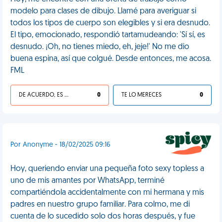
modelo para clases de dibujo. Llamé para averiguar si
todos los tipos de cuerpo son elegibles y si era desnudo.
El tipo, emocionado, respondió tartamudeando: 'Sí sí, es
desnudo. ¡Oh, no tienes miedo, eh, jeje!' No me dio
buena espina, así que colgué. Desde entonces, me acosa.
FML
DE ACUERDO, ES UNA VIDA HP
0
TE LO MERECES
0
Por Anonyme - 18/02/2025 09:16
Hoy, queriendo enviar una pequeña foto sexy topless a
uno de mis amantes por WhatsApp, terminé
compartiéndola accidentalmente con mi hermana y mis
padres en nuestro grupo familiar. Para colmo, me di
cuenta de lo sucedido solo dos horas después, y fue