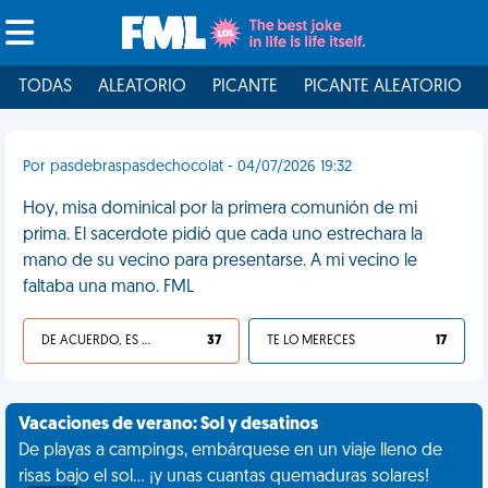
TODAS
ALEATORIO
PICANTE
PICANTE ALEATORIO
Por pasdebraspasdechocolat - 04/07/2026 19:32
Hoy, misa dominical por la primera comunión de mi
prima. El sacerdote pidió que cada uno estrechara la
mano de su vecino para presentarse. A mi vecino le
faltaba una mano. FML
DE ACUERDO, ES UNA VIDA HP
37
TE LO MERECES
17
Vacaciones de verano: Sol y desatinos
De playas a campings, embárquese en un viaje lleno de
risas bajo el sol... ¡y unas cuantas quemaduras solares!