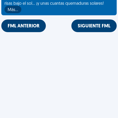
risas bajo el sol... ¡y unas cuantas quemaduras solares!
Más…
FML ANTERIOR
SIGUIENTE FML