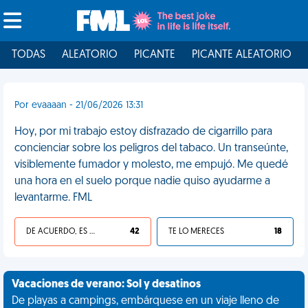
TODAS
ALEATORIO
PICANTE
PICANTE ALEATORIO
Por evaaaan - 21/06/2026 13:31
Hoy, por mi trabajo estoy disfrazado de cigarrillo para
concienciar sobre los peligros del tabaco. Un transeúnte,
visiblemente fumador y molesto, me empujó. Me quedé
una hora en el suelo porque nadie quiso ayudarme a
levantarme. FML
DE ACUERDO, ES UNA VIDA HP
42
TE LO MERECES
18
Vacaciones de verano: Sol y desatinos
De playas a campings, embárquese en un viaje lleno de