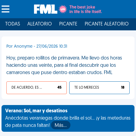
TODAS
ALEATORIO
PICANTE
PICANTE ALEATORIO
Por Anonyme - 27/06/2026 10:31
Hoy, preparo rollitos de primavera. Me llevo dos horas
haciendo unas veinte, para al final descubrir que los
camarones que puse dentro estaban crudos. FML
DE ACUERDO, ES UNA VIDA HP
45
TE LO MERECES
18
Verano: Sol, mar y desatinos
Anécdotas veraniegas donde brilla el sol... ¡y las meteduras
de pata nunca faltan!
Más…