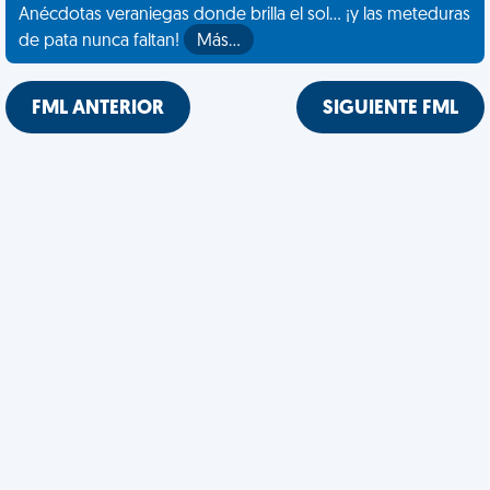
Anécdotas veraniegas donde brilla el sol... ¡y las meteduras
de pata nunca faltan!
Más…
FML ANTERIOR
SIGUIENTE FML