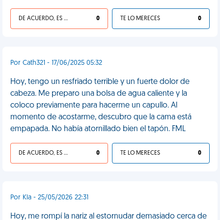
DE ACUERDO, ES UNA VIDA HP
0
TE LO MERECES
0
Por Cath321 - 17/06/2025 05:32
Hoy, tengo un resfriado terrible y un fuerte dolor de
cabeza. Me preparo una bolsa de agua caliente y la
coloco previamente para hacerme un capullo. Al
momento de acostarme, descubro que la cama está
empapada. No había atornillado bien el tapón. FML
DE ACUERDO, ES UNA VIDA HP
0
TE LO MERECES
0
Por Kla - 25/05/2026 22:31
Hoy, me rompí la nariz al estornudar demasiado cerca de