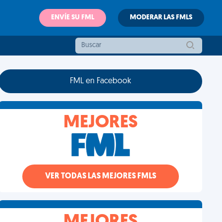
ENVÍE SU FML
MODERAR LAS FMLS
FML en Facebook
MEJORES
VER TODAS LAS MEJORES FMLS