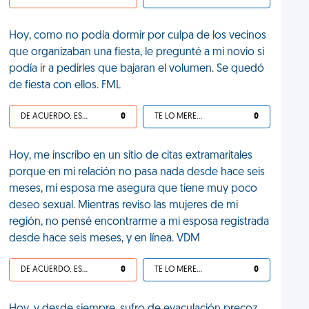
Hoy, como no podía dormir por culpa de los vecinos
que organizaban una fiesta, le pregunté a mi novio si
podía ir a pedirles que bajaran el volumen. Se quedó
de fiesta con ellos. FML
DE ACUERDO, ES UNA VIDA HP
0
TE LO MERECES
0
Hoy, me inscribo en un sitio de citas extramaritales
porque en mi relación no pasa nada desde hace seis
meses, mi esposa me asegura que tiene muy poco
deseo sexual. Mientras reviso las mujeres de mi
región, no pensé encontrarme a mi esposa registrada
desde hace seis meses, y en línea. VDM
DE ACUERDO, ES UNA VIDA HP
0
TE LO MERECES
0