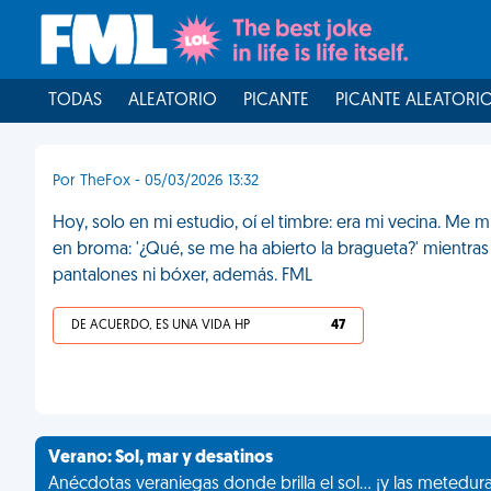
TODAS
ALEATORIO
PICANTE
PICANTE ALEATORI
Por TheFox - 05/03/2026 13:32
Hoy, solo en mi estudio, oí el timbre: era mi vecina. Me 
en broma: '¿Qué, se me ha abierto la bragueta?' mientras b
pantalones ni bóxer, además. FML
DE ACUERDO, ES UNA VIDA HP
47
Verano: Sol, mar y desatinos
Anécdotas veraniegas donde brilla el sol... ¡y las metedur