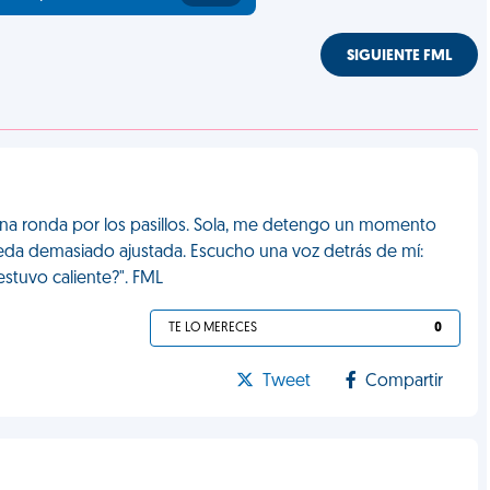
SIGUIENTE FML
una ronda por los pasillos. Sola, me detengo un momento
ueda demasiado ajustada. Escucho una voz detrás de mí:
estuvo caliente?". FML
TE LO MERECES
0
Tweet
Compartir