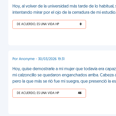
Hoy, al volver de la universidad más tarde de lo habitual
intentando mirar por el ojo de la cerradura de mi estudio
DE ACUERDO, ES UNA VIDA HP
0
Por Anonyme - 30/03/2026 19:31
Hoy, quise demostrarle a mi mujer que todavía era capaz
mi calzoncillo se quedaron enganchados arriba. Cabeza 
pero la que más se rió fue mi suegra, que presenció la e
DE ACUERDO, ES UNA VIDA HP
46