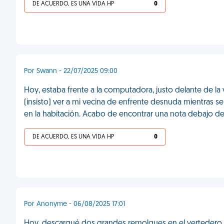
DE ACUERDO, ES UNA VIDA HP
0
Por Swann - 22/07/2025 09:00
Hoy, estaba frente a la computadora, justo delante de la
(insisto) ver a mi vecina de enfrente desnuda mientras 
en la habitación. Acabo de encontrar una nota debajo de
DE ACUERDO, ES UNA VIDA HP
0
Por Anonyme - 06/08/2025 17:01
Hoy, descargué dos grandes remolques en el vertedero.