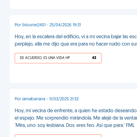
Por bloume2401 - 25/04/2026 19:31
Hoy, en la escalera del edificio, vi a mi vecina bajar las 
perplejo, ella me dijo que era para no hacer ruido con s
DE ACUERDO, ES UNA VIDA HP
43
Por iamabanana - 11/03/2025 21:32
Hoy, mi vecina de enfrente, a quien he estado deseando
el espejo. Me sorprendió mirándola. Me alejé de la vent
'Mira, uno: soy lesbiana. Dos: eres feo. Así que para.' FML