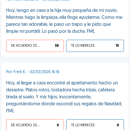
Hoy, tengo en casa a la hija muy pequeña de mi novio.
Mientras hago la limpieza, ella finge ayudarme. Como me
parece tan adorable, le paso un trapo y le pido que
limpie mi portátil. Lo pasó por la ducha. FML
DE ACUERDO, ES UNA VIDA HP
36
TE LO MERECES
15
Por Fred K. - 02/02/2025 16:16
Hoy, al llegar a casa encontré el apartamento hecho un
desastre. Platos rotos, tostadora hecha trizas, cafetera
tirada al suelo. Y mis hijos, inocentemente,
preguntándome dónde escondí sus regalos de Navidad.
FML
DE ACUERDO, ES UNA VIDA HP
0
TE LO MERECES
0