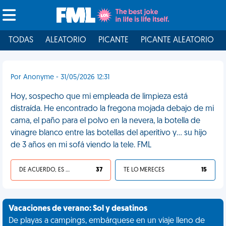
TODAS
ALEATORIO
PICANTE
PICANTE ALEATORIO
Por Anonyme - 31/05/2026 12:31
Hoy, sospecho que mi empleada de limpieza está
distraída. He encontrado la fregona mojada debajo de mi
cama, el paño para el polvo en la nevera, la botella de
vinagre blanco entre las botellas del aperitivo y... su hijo
de 3 años en mi sofá viendo la tele. FML
DE ACUERDO, ES UNA VIDA HP
37
TE LO MERECES
15
Vacaciones de verano: Sol y desatinos
De playas a campings, embárquese en un viaje lleno de