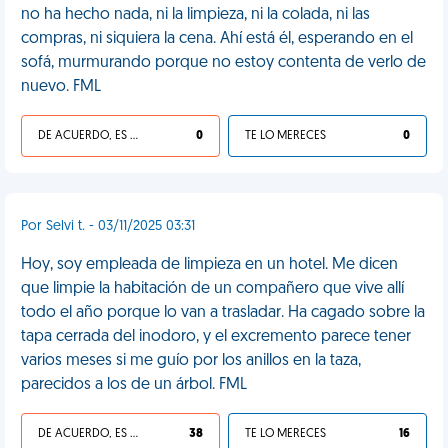
no ha hecho nada, ni la limpieza, ni la colada, ni las
compras, ni siquiera la cena. Ahí está él, esperando en el
sofá, murmurando porque no estoy contenta de verlo de
nuevo. FML
DE ACUERDO, ES UNA VIDA HP
0
TE LO MERECES
0
Por Selvi t. - 03/11/2025 03:31
Hoy, soy empleada de limpieza en un hotel. Me dicen
que limpie la habitación de un compañero que vive allí
todo el año porque lo van a trasladar. Ha cagado sobre la
tapa cerrada del inodoro, y el excremento parece tener
varios meses si me guío por los anillos en la taza,
parecidos a los de un árbol. FML
DE ACUERDO, ES UNA VIDA HP
38
TE LO MERECES
16