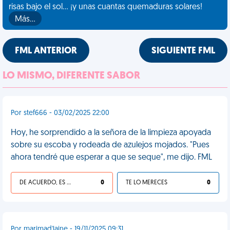
risas bajo el sol... ¡y unas cuantas quemaduras solares!
Más…
FML ANTERIOR
SIGUIENTE FML
LO MISMO, DIFERENTE SABOR
Por stef666 - 03/02/2025 22:00
Hoy, he sorprendido a la señora de la limpieza apoyada
sobre su escoba y rodeada de azulejos mojados. "Pues
ahora tendré que esperar a que se seque", me dijo. FML
DE ACUERDO, ES UNA VIDA HP
0
TE LO MERECES
0
Por marimad'laine - 19/11/2025 09:31