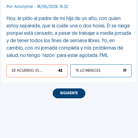
Por Anonyme - 18/05/2026 15:32
Hoy, le pido al padre de mi hija de un año, con quien
estoy separada, que la cuide una o dos horas. Él se niega
porque está cansado, a pesar de trabajar a media jornada
y de tener todos los fines de semana libres. Yo, en
cambio, con mi jornada completa y mis problemas de
salud, no tengo 'razón' para estar agotada. FML
DE ACUERDO, ES UNA VIDA HP
42
TE LO MERECES
17
SIGUIENTE