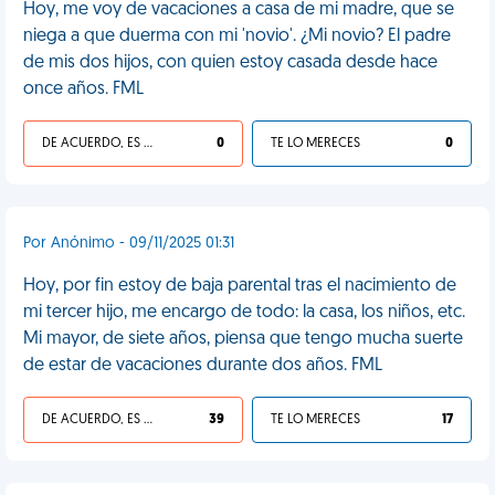
Hoy, me voy de vacaciones a casa de mi madre, que se
niega a que duerma con mi 'novio'. ¿Mi novio? El padre
de mis dos hijos, con quien estoy casada desde hace
once años. FML
DE ACUERDO, ES UNA VIDA HP
0
TE LO MERECES
0
Por Anónimo - 09/11/2025 01:31
Hoy, por fin estoy de baja parental tras el nacimiento de
mi tercer hijo, me encargo de todo: la casa, los niños, etc.
Mi mayor, de siete años, piensa que tengo mucha suerte
de estar de vacaciones durante dos años. FML
DE ACUERDO, ES UNA VIDA HP
39
TE LO MERECES
17