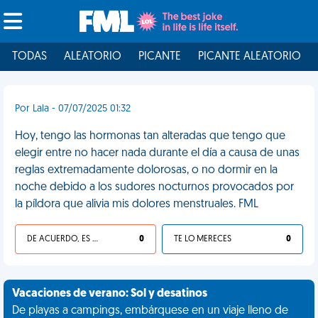
TODAS
ALEATORIO
PICANTE
PICANTE ALEATORIO
Por Lala - 07/07/2025 01:32
Hoy, tengo las hormonas tan alteradas que tengo que
elegir entre no hacer nada durante el día a causa de unas
reglas extremadamente dolorosas, o no dormir en la
noche debido a los sudores nocturnos provocados por
la píldora que alivia mis dolores menstruales. FML
DE ACUERDO, ES UNA VIDA HP
0
TE LO MERECES
0
Vacaciones de verano: Sol y desatinos
De playas a campings, embárquese en un viaje lleno de