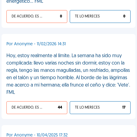
energético... FML
DE ACUERDO, ES UNA VIDA HP
0
TE LO MERECES
0
Por Anonyme - 11/02/2026 14:31
Hoy, estoy realmente al límite. La semana ha sido muy
complicada: llevo varias noches sin dormir, estoy con la
regla, tengo las manos magulladas, un resfriado, ampollas
en el talón y un tiempo horrible. Al borde de las lágrimas
me acerco a mi hermana; ella frunce el ceño y dice: 'Vete'.
FML
DE ACUERDO, ES UNA VIDA HP
44
TE LO MERECES
17
Por Anonyme - 10/04/2025 17:32