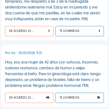
temprano, me despierto a las 3 de la madrugada
sintiéndome realmente mal. Estoy en mi período y me
doy cuenta de que mis pastillas, sin las cuales me siento
muy indispuesta, están en casa de mi padre. FML
DE ACUERDO, ES UNA VIDA HP
1
TE LO MERECES
1
Por Ivy - 30/01/2026 11:31
Hoy, soy una mujer de 42 años con sofocos, insomnio,
sudores nocturnos, cambios de humor y viajes
frecuentes al baño. Para mi ginecóloga está claro: tengo
depresión, un problema de tiroides, falta de hierro y un
problema renal. Ningún problema hormonal. FML
DE ACUERDO, ES UNA VIDA HP
45
TE LO MERECES
18