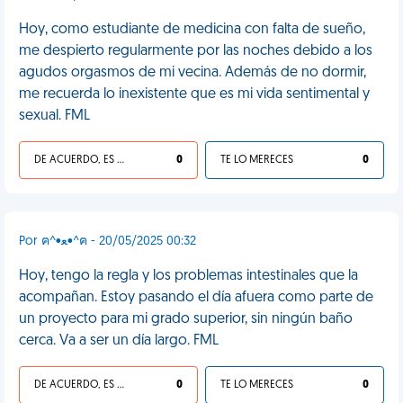
Hoy, como estudiante de medicina con falta de sueño,
me despierto regularmente por las noches debido a los
agudos orgasmos de mi vecina. Además de no dormir,
me recuerda lo inexistente que es mi vida sentimental y
sexual. FML
DE ACUERDO, ES UNA VIDA HP
0
TE LO MERECES
0
Por ฅ⁠^⁠•⁠ﻌ⁠•⁠^⁠ฅ - 20/05/2025 00:32
Hoy, tengo la regla y los problemas intestinales que la
acompañan. Estoy pasando el día afuera como parte de
un proyecto para mi grado superior, sin ningún baño
cerca. Va a ser un día largo. FML
DE ACUERDO, ES UNA VIDA HP
0
TE LO MERECES
0