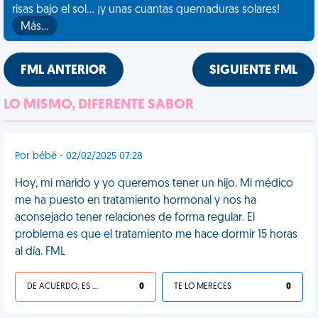
risas bajo el sol... ¡y unas cuantas quemaduras solares!
Más…
FML ANTERIOR
SIGUIENTE FML
LO MISMO, DIFERENTE SABOR
Por bébé - 02/02/2025 07:28
Hoy, mi marido y yo queremos tener un hijo. Mi médico
me ha puesto en tratamiento hormonal y nos ha
aconsejado tener relaciones de forma regular. El
problema es que el tratamiento me hace dormir 15 horas
al día. FML
DE ACUERDO, ES UNA VIDA HP
0
TE LO MERECES
0