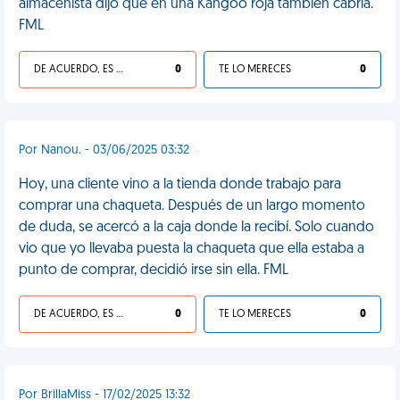
almacenista dijo que en una Kangoo roja también cabría."
FML
DE ACUERDO, ES UNA VIDA HP
0
TE LO MERECES
0
Por Nanou. - 03/06/2025 03:32
Hoy, una cliente vino a la tienda donde trabajo para
comprar una chaqueta. Después de un largo momento
de duda, se acercó a la caja donde la recibí. Solo cuando
vio que yo llevaba puesta la chaqueta que ella estaba a
punto de comprar, decidió irse sin ella. FML
DE ACUERDO, ES UNA VIDA HP
0
TE LO MERECES
0
Por BrillaMiss - 17/02/2025 13:32