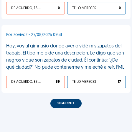
DE ACUERDO, ES UNA VIDA HP
0
TE LO MERECES
0
Por zovivoz - 27/08/2025 09:31
Hoy, voy al gimnasio donde ayer olvidé mis zapatos del
trabajo. El tipo me pide una descripción. Le digo que son
negros y que son zapatos de ciudad. Él continúa: "¿De
qué ciudad?" No pude contenerme y me eché a reír. FML
DE ACUERDO, ES UNA VIDA HP
39
TE LO MERECES
17
SIGUIENTE