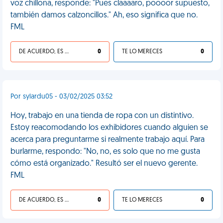
voz chillona, responde: "Pues claaaaro, poooor supuesto,
también damos calzoncillos." Ah, eso significa que no.
FML
DE ACUERDO, ES UNA VIDA HP
0
TE LO MERECES
0
Por sylardu05 - 03/02/2025 03:52
Hoy, trabajo en una tienda de ropa con un distintivo.
Estoy reacomodando los exhibidores cuando alguien se
acerca para preguntarme si realmente trabajo aquí. Para
burlarme, respondo: "No, no, es solo que no me gusta
cómo está organizado." Resultó ser el nuevo gerente.
FML
DE ACUERDO, ES UNA VIDA HP
0
TE LO MERECES
0