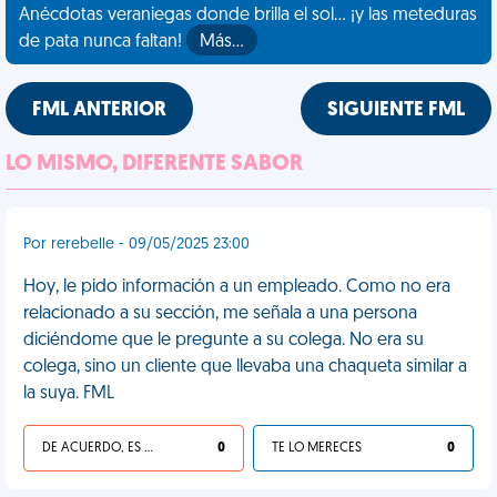
Anécdotas veraniegas donde brilla el sol... ¡y las meteduras
de pata nunca faltan!
Más…
FML ANTERIOR
SIGUIENTE FML
LO MISMO, DIFERENTE SABOR
Por rerebelle - 09/05/2025 23:00
Hoy, le pido información a un empleado. Como no era
relacionado a su sección, me señala a una persona
diciéndome que le pregunte a su colega. No era su
colega, sino un cliente que llevaba una chaqueta similar a
la suya. FML
DE ACUERDO, ES UNA VIDA HP
0
TE LO MERECES
0