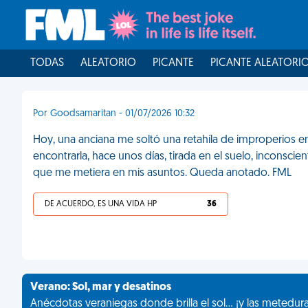
TODAS
ALEATORIO
PICANTE
PICANTE ALEATORI
Por Goodsamaritan - 01/07/2026 10:32
Hoy, una anciana me soltó una retahíla de improperios en
encontrarla, hace unos días, tirada en el suelo, inconscie
que me metiera en mis asuntos. Queda anotado. FML
DE ACUERDO, ES UNA VIDA HP
36
Verano: Sol, mar y desatinos
Anécdotas veraniegas donde brilla el sol... ¡y las metedur