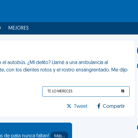
O
MEJORES
 el autobús. ¿Mi delito? Llamé a una ambulancia al
nte, con los dientes rotos y el rostro ensangrentado. Me dijo
TE LO MERECES
15
Tweet
Compartir
as de pata nunca faltan!
Más…