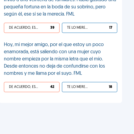
invitó a una veintena de familiares. Había gastado una
pequeña fortuna en la boda de su sobrino, pero
según él, ese sí se la merecía. FML
DE ACUERDO, ES UNA VIDA HP
39
TE LO MERECES
17
Hoy, mi mejor amigo, por el que estoy un poco
enamorada, está saliendo con una mujer cuyo
nombre empieza por la misma letra que el mío.
Desde entonces no deja de confundirse con los
nombres y me llama por el suyo. FML
DE ACUERDO, ES UNA VIDA HP
42
TE LO MERECES
18