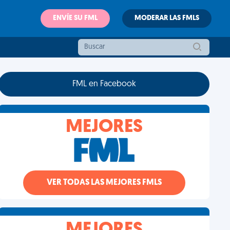
ENVÍE SU FML
MODERAR LAS FMLS
FML en Facebook
MEJORES
VER TODAS LAS MEJORES FMLS