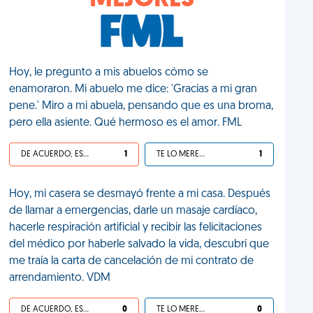
MEJORES
Hoy, le pregunto a mis abuelos cómo se
enamoraron. Mi abuelo me dice: 'Gracias a mi gran
pene.' Miro a mi abuela, pensando que es una broma,
pero ella asiente. Qué hermoso es el amor. FML
DE ACUERDO, ES UNA VIDA HP
1
TE LO MERECES
1
Hoy, mi casera se desmayó frente a mi casa. Después
de llamar a emergencias, darle un masaje cardíaco,
hacerle respiración artificial y recibir las felicitaciones
del médico por haberle salvado la vida, descubrí que
me traía la carta de cancelación de mi contrato de
arrendamiento. VDM
DE ACUERDO, ES UNA VIDA HP
0
TE LO MERECES
0