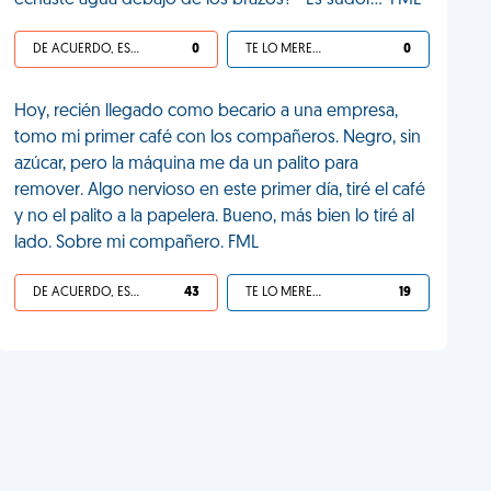
echaste agua debajo de los brazos? - Es sudor…' FML
DE ACUERDO, ES UNA VIDA HP
0
TE LO MERECES
0
Hoy, recién llegado como becario a una empresa,
tomo mi primer café con los compañeros. Negro, sin
azúcar, pero la máquina me da un palito para
remover. Algo nervioso en este primer día, tiré el café
y no el palito a la papelera. Bueno, más bien lo tiré al
lado. Sobre mi compañero. FML
DE ACUERDO, ES UNA VIDA HP
43
TE LO MERECES
19