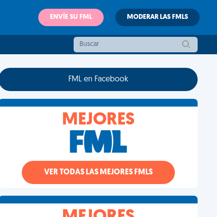
ENVÍE SU FML
MODERAR LAS FMLS
FML en Facebook
MEJORES
VER TODAS LAS MEJORES FMLS