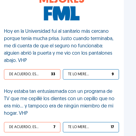
MEJORES
Hoy en la Universidad fui al sanitario más cercano
porque tenía mucha prisa. Justo cuando terminaba,
me di cuenta de que el seguro no funcionaba:
alguien abrió la puerta y me vio con los pantalones
abajo. VHP
DE ACUERDO, ES UNA VIDA HP
33
TE LO MERECES
9
Hoy estaba tan entusiasmada con un programa de
TV que me cepillé los dientes con un cepillo que no
era mío... y tampoco era de ningún miembro de mi
hogar. VHP
DE ACUERDO, ES UNA VIDA HP
7
TE LO MERECES
17