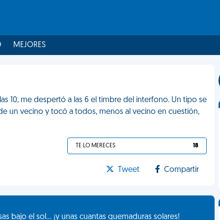
O
MEJORES
 10, me despertó a las 6 el timbre del interfono. Un tipo se
de un vecino y tocó a todos, menos al vecino en cuestión,
TE LO MERECES
18
Tweet
Compartir
as bajo el sol... ¡y unas cuantas quemaduras solares!