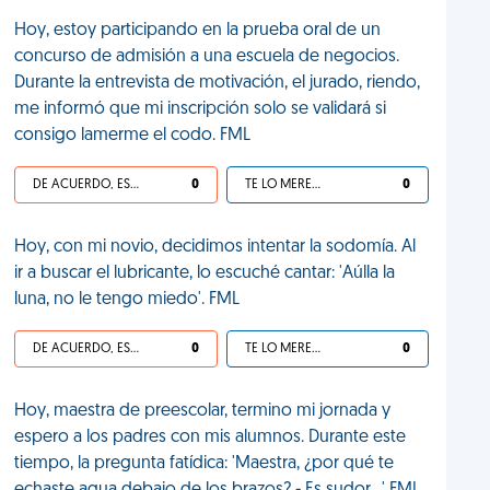
Hoy, estoy participando en la prueba oral de un
concurso de admisión a una escuela de negocios.
Durante la entrevista de motivación, el jurado, riendo,
me informó que mi inscripción solo se validará si
consigo lamerme el codo. FML
DE ACUERDO, ES UNA VIDA HP
0
TE LO MERECES
0
Hoy, con mi novio, decidimos intentar la sodomía. Al
ir a buscar el lubricante, lo escuché cantar: 'Aúlla la
luna, no le tengo miedo'. FML
DE ACUERDO, ES UNA VIDA HP
0
TE LO MERECES
0
Hoy, maestra de preescolar, termino mi jornada y
espero a los padres con mis alumnos. Durante este
tiempo, la pregunta fatídica: 'Maestra, ¿por qué te