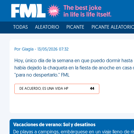
TODAS
ALEATORIO
PICANTE
PICANTE ALEATORI
Por Glagla - 13/05/2026 07:32
Hoy, único día de la semana en que puedo dormir hasta las
había dejado la chaqueta en la fiesta de anoche en casa 
"para no despertarlo." FML
DE ACUERDO, ES UNA VIDA HP
44
Vacaciones de verano: Sol y desatinos
De playas a campings, embárquese en un viaje lleno de ris