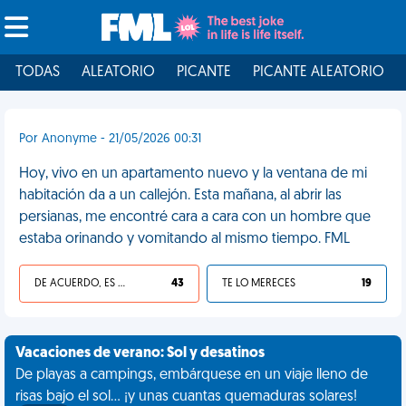
TODAS
ALEATORIO
PICANTE
PICANTE ALEATORIO
Por Anonyme - 21/05/2026 00:31
Hoy, vivo en un apartamento nuevo y la ventana de mi
habitación da a un callejón. Esta mañana, al abrir las
persianas, me encontré cara a cara con un hombre que
estaba orinando y vomitando al mismo tiempo. FML
DE ACUERDO, ES UNA VIDA HP
43
TE LO MERECES
19
Vacaciones de verano: Sol y desatinos
De playas a campings, embárquese en un viaje lleno de
risas bajo el sol... ¡y unas cuantas quemaduras solares!