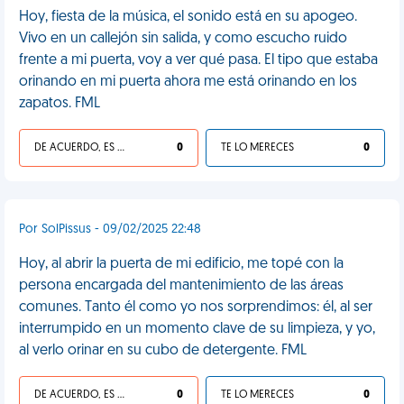
Hoy, fiesta de la música, el sonido está en su apogeo.
Vivo en un callejón sin salida, y como escucho ruido
frente a mi puerta, voy a ver qué pasa. El tipo que estaba
orinando en mi puerta ahora me está orinando en los
zapatos. FML
DE ACUERDO, ES UNA VIDA HP
0
TE LO MERECES
0
Por SolPissus - 09/02/2025 22:48
Hoy, al abrir la puerta de mi edificio, me topé con la
persona encargada del mantenimiento de las áreas
comunes. Tanto él como yo nos sorprendimos: él, al ser
interrumpido en un momento clave de su limpieza, y yo,
al verlo orinar en su cubo de detergente. FML
DE ACUERDO, ES UNA VIDA HP
0
TE LO MERECES
0