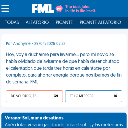
TODAS
ALEATORIO
PICANTE
PICANTE ALEATORIO
Por Anonyme - 29/04/2026 07:32
Hoy, voy a ducharme para lavarme… pero mi novio se
había olvidado de avisarme de que había desenchufado
el calentador, que tarda tres horas en calentarse por
completo, para ahorrar energía porque nos íbamos de fin
de semana. FML
DE ACUERDO, ES UNA VIDA HP
39
TE LO MERECES
16
Verano: Sol, mar y desatinos
Anécdotas veraniegas donde brilla el sol... ¡y las meteduras