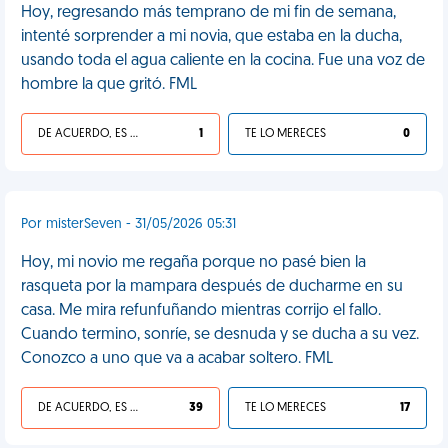
Hoy, regresando más temprano de mi fin de semana,
intenté sorprender a mi novia, que estaba en la ducha,
usando toda el agua caliente en la cocina. Fue una voz de
hombre la que gritó. FML
DE ACUERDO, ES UNA VIDA HP
1
TE LO MERECES
0
Por misterSeven - 31/05/2026 05:31
Hoy, mi novio me regaña porque no pasé bien la
rasqueta por la mampara después de ducharme en su
casa. Me mira refunfuñando mientras corrijo el fallo.
Cuando termino, sonríe, se desnuda y se ducha a su vez.
Conozco a uno que va a acabar soltero. FML
DE ACUERDO, ES UNA VIDA HP
39
TE LO MERECES
17