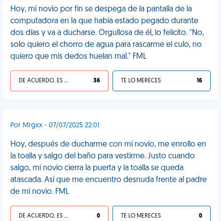
Hoy, mi novio por fin se despega de la pantalla de la
computadora en la que había estado pegado durante
dos días y va a ducharse. Orgullosa de él, lo felicito. "No,
solo quiero el chorro de agua para rascarme el culo, no
quiero que mis dedos huelan mal." FML
DE ACUERDO, ES UNA VIDA HP
36
TE LO MERECES
16
Por Mrgxx - 07/07/2025 22:01
Hoy, después de ducharme con mi novio, me enrollo en
la toalla y salgo del baño para vestirme. Justo cuando
salgo, mi novio cierra la puerta y la toalla se queda
atascada. Así que me encuentro desnuda frente al padre
de mi novio. FML
DE ACUERDO, ES UNA VIDA HP
0
TE LO MERECES
0