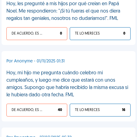
Hoy, les pregunté a mis hijos por qué creían en Papá
Noel. Me respondieron: "¡Si tú fueras el que nos diera
regalos tan geniales, nosotros no dudaríamos!". FML
DE ACUERDO, ES UNA VIDA HP
0
TE LO MERECES
0
Por Anonyme - 01/11/2025 01:31
Hoy, mi hijo me pregunta cuándo celebro mi
cumpleaños, y luego me dice que estará con unos
amigos. Supongo que habría recibido la misma excusa si
le hubiera dado otra fecha. FML
DE ACUERDO, ES UNA VIDA HP
40
TE LO MERECES
16