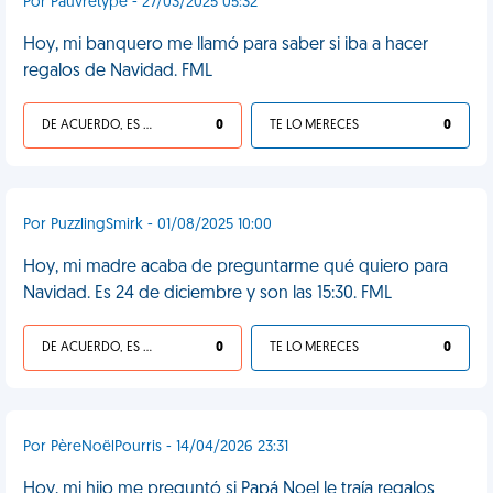
Por Pauvretype - 27/03/2025 05:32
Hoy, mi banquero me llamó para saber si iba a hacer
regalos de Navidad. FML
DE ACUERDO, ES UNA VIDA HP
0
TE LO MERECES
0
Por PuzzlingSmirk - 01/08/2025 10:00
Hoy, mi madre acaba de preguntarme qué quiero para
Navidad. Es 24 de diciembre y son las 15:30. FML
DE ACUERDO, ES UNA VIDA HP
0
TE LO MERECES
0
Por PèreNoëlPourris - 14/04/2026 23:31
Hoy, mi hijo me preguntó si Papá Noel le traía regalos