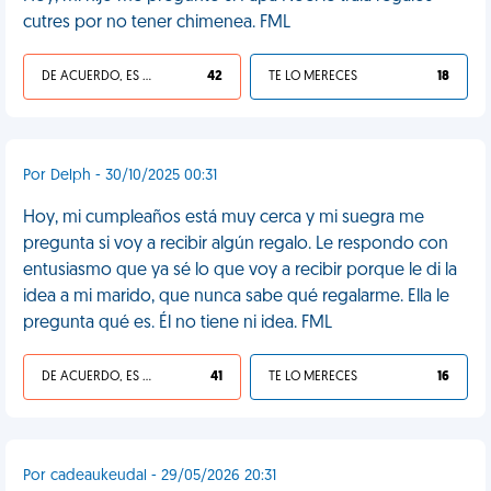
cutres por no tener chimenea. FML
DE ACUERDO, ES UNA VIDA HP
42
TE LO MERECES
18
Por Delph - 30/10/2025 00:31
Hoy, mi cumpleaños está muy cerca y mi suegra me
pregunta si voy a recibir algún regalo. Le respondo con
entusiasmo que ya sé lo que voy a recibir porque le di la
idea a mi marido, que nunca sabe qué regalarme. Ella le
pregunta qué es. Él no tiene ni idea. FML
DE ACUERDO, ES UNA VIDA HP
41
TE LO MERECES
16
Por cadeaukeudal - 29/05/2026 20:31