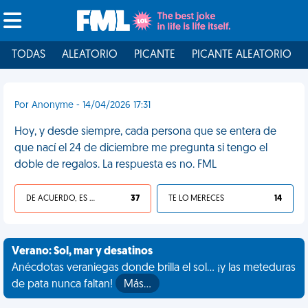
TODAS
ALEATORIO
PICANTE
PICANTE ALEATORIO
Por Anonyme - 14/04/2026 17:31
Hoy, y desde siempre, cada persona que se entera de
que nací el 24 de diciembre me pregunta si tengo el
doble de regalos. La respuesta es no. FML
DE ACUERDO, ES UNA VIDA HP
37
TE LO MERECES
14
Verano: Sol, mar y desatinos
Anécdotas veraniegas donde brilla el sol... ¡y las meteduras
de pata nunca faltan!
Más…