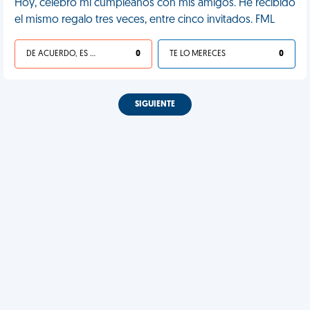
Hoy, celebro mi cumpleaños con mis amigos. He recibido
el mismo regalo tres veces, entre cinco invitados. FML
DE ACUERDO, ES UNA VIDA HP
0
TE LO MERECES
0
SIGUIENTE