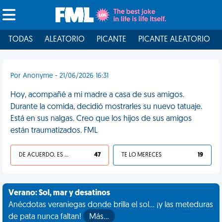
TODAS
ALEATORIO
PICANTE
PICANTE ALEATORIO
Por Anonyme - 21/06/2026 16:31
Hoy, acompañé a mi madre a casa de sus amigos.
Durante la comida, decidió mostrarles su nuevo tatuaje.
Está en sus nalgas. Creo que los hijos de sus amigos
están traumatizados. FML
DE ACUERDO, ES UNA VIDA HP
47
TE LO MERECES
19
Verano: Sol, mar y desatinos
Anécdotas veraniegas donde brilla el sol... ¡y las meteduras
de pata nunca faltan!
Más…