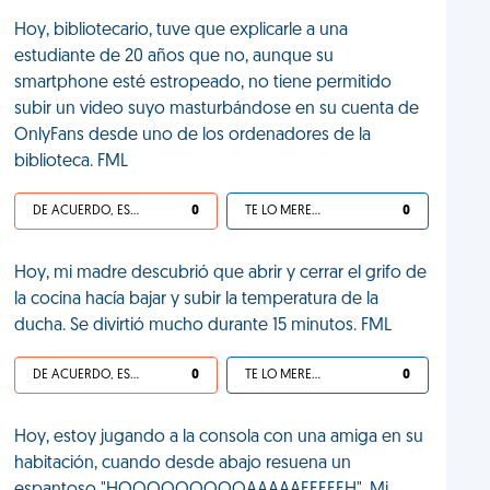
Hoy, bibliotecario, tuve que explicarle a una
estudiante de 20 años que no, aunque su
smartphone esté estropeado, no tiene permitido
subir un video suyo masturbándose en su cuenta de
OnlyFans desde uno de los ordenadores de la
biblioteca. FML
DE ACUERDO, ES UNA VIDA HP
0
TE LO MERECES
0
Hoy, mi madre descubrió que abrir y cerrar el grifo de
la cocina hacía bajar y subir la temperatura de la
ducha. Se divirtió mucho durante 15 minutos. FML
DE ACUERDO, ES UNA VIDA HP
0
TE LO MERECES
0
Hoy, estoy jugando a la consola con una amiga en su
habitación, cuando desde abajo resuena un