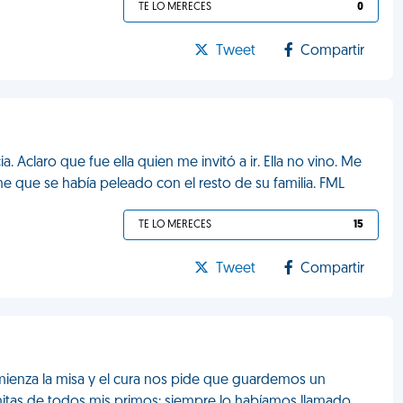
TE LO MERECES
0
Tweet
Compartir
. Aclaro que fue ella quien me invitó a ir. Ella no vino. Me
 que se había peleado con el resto de su familia. FML
TE LO MERECES
15
Tweet
Compartir
omienza la misa y el cura nos pide que guardemos un
itas de todos mis primos: siempre lo habíamos llamado