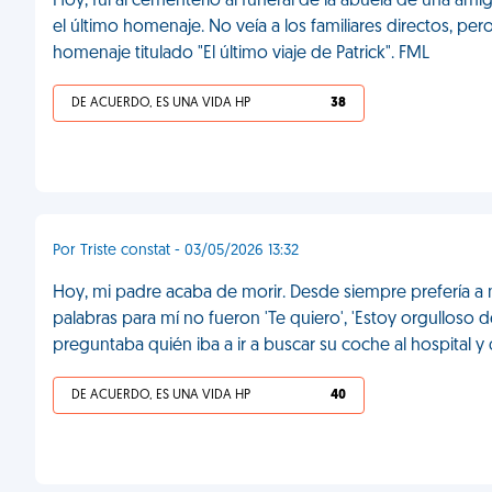
Hoy, fui al cementerio al funeral de la abuela de una am
el último homenaje. No veía a los familiares directos, p
homenaje titulado "El último viaje de Patrick". FML
DE ACUERDO, ES UNA VIDA HP
38
Por Triste constat - 03/05/2026 13:32
Hoy, mi padre acaba de morir. Desde siempre prefería a 
palabras para mí no fueron 'Te quiero', 'Estoy orgulloso de
preguntaba quién iba a ir a buscar su coche al hospital 
DE ACUERDO, ES UNA VIDA HP
40