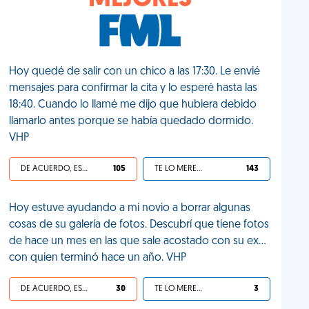
MEJORES
Hoy quedé de salir con un chico a las 17:30. Le envié
mensajes para confirmar la cita y lo esperé hasta las
18:40. Cuando lo llamé me dijo que hubiera debido
llamarlo antes porque se había quedado dormido.
VHP
DE ACUERDO, ES UNA VIDA HP
105
TE LO MERECES
143
Hoy estuve ayudando a mi novio a borrar algunas
cosas de su galería de fotos. Descubrí que tiene fotos
de hace un mes en las que sale acostado con su ex...
con quien terminó hace un año. VHP
DE ACUERDO, ES UNA VIDA HP
30
TE LO MERECES
3