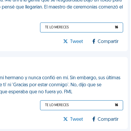
iga. Me uní a la gente que se resguardaba bajo un toldo para
ero pensé que llegarían. El maestro de ceremonias comenzó el
TE LO MERECES
16
Tweet
Compartir
mi hermano y nunca confió en mí. Sin embargo, sus últimas
 ti' ni 'Gracias por estar conmigo'. No, dijo que se
y que esperaba que no fuera yo. FML
TE LO MERECES
16
Tweet
Compartir