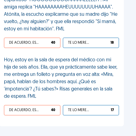
espantoso "HOOOOOOOOOAAAAAEEEEEH". Mi
amiga replica "HAAAAAAAAHEUUUUUUUUHAAAA".
Atónita, la escucho explicarme que su madre dijo "He
vuelto, ¿hay alguien?" y que ella respondió "Sí mamá,
estoy en mi habitación". FML
DE ACUERDO, ES UNA VIDA HP
40
TE LO MERECES
18
Hoy, estoy en la sala de espera del médico con mi
hija de seis años. Ella, que ya prácticamente sabe leer,
me entrega un folleto y pregunta en voz alta: «Mira,
papá, hablan de los hombres aquí. ¿Qué es
'impotencia'? ¿Tú sabes?» Risas generales en la sala
de espera. FML
DE ACUERDO, ES UNA VIDA HP
40
TE LO MERECES
17