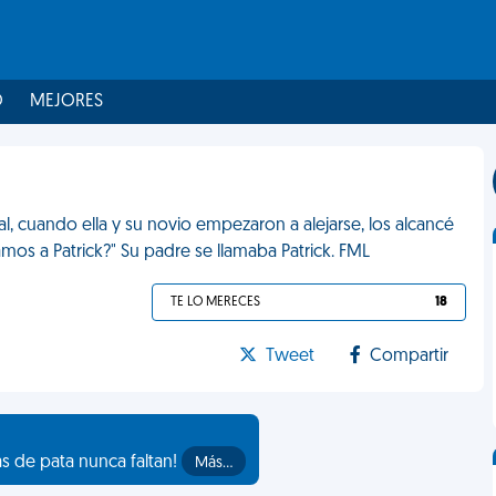
O
MEJORES
l, cuando ella y su novio empezaron a alejarse, los alcancé
ramos a Patrick?" Su padre se llamaba Patrick. FML
TE LO MERECES
18
Tweet
Compartir
as de pata nunca faltan!
Más…