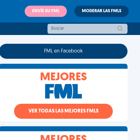
ENVÍE SU FML
MODERAR LAS FMLS
FML en Facebook
MEJORES
VER TODAS LAS MEJORES FMLS