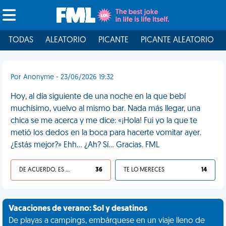
TODAS
ALEATORIO
PICANTE
PICANTE ALEATORIO
Por Anonyme - 23/06/2026 19:32
Hoy, al día siguiente de una noche en la que bebí
muchísimo, vuelvo al mismo bar. Nada más llegar, una
chica se me acerca y me dice: «¡Hola! Fui yo la que te
metió los dedos en la boca para hacerte vomitar ayer.
¿Estás mejor?» Ehh... ¿Ah? Sí... Gracias. FML
DE ACUERDO, ES UNA VIDA HP
36
TE LO MERECES
14
Vacaciones de verano: Sol y desatinos
De playas a campings, embárquese en un viaje lleno de