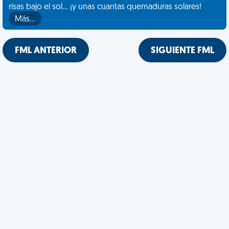
risas bajo el sol... ¡y unas cuantas quemaduras solares!
Más…
FML ANTERIOR
SIGUIENTE FML