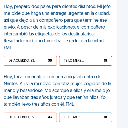
Hoy, preparo dos palés para clientes distintos. Mi jefe
me pide que haga una entrega urgente en la ciudad,
así que dejo a un compañero para que termine ese
envío. A pesar de mis explicaciones, el compañero
intercambió las etiquetas de los destinatarios.
Resultado: mi bono trimestral se reduce a la mitad.
FML
DE ACUERDO, ES UNA VIDA HP
35
TE LO MERECES
15
Hoy, fui a tomar algo con una amiga al centro de
Nantes. Allí vi a mi novio con otra mujer, cogidos de la
mano y besándose. Me acerqué a ellos y ella me dijo
que llevaban tres años juntos y que tenían hijos. Yo
también llevo tres años con él. FML
DE ACUERDO, ES UNA VIDA HP
43
TE LO MERECES
18