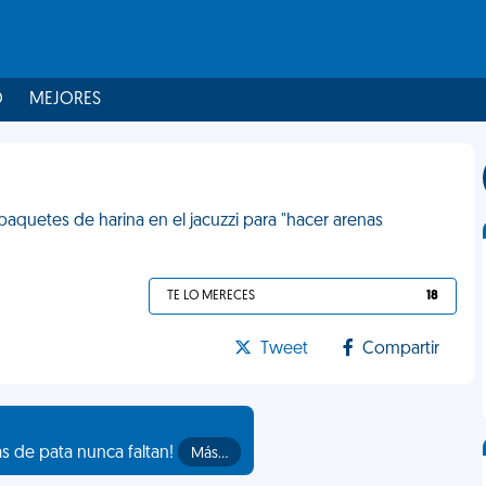
O
MEJORES
aquetes de harina en el jacuzzi para "hacer arenas
TE LO MERECES
18
Tweet
Compartir
as de pata nunca faltan!
Más…