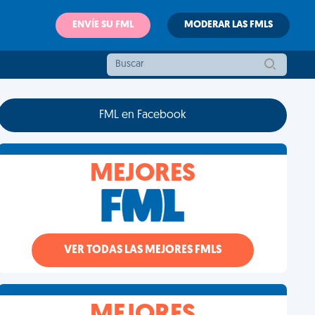
ENVÍE SU FML
MODERAR LAS FMLS
FML en Facebook
MEJORES
VER TODAS LAS MEJORES FMLS