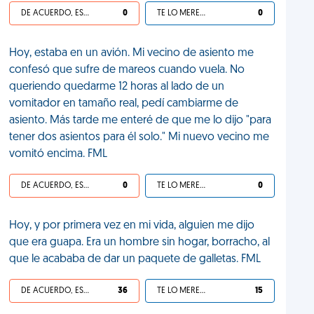
DE ACUERDO, ES UNA VIDA HP
0
TE LO MERECES
0
Hoy, estaba en un avión. Mi vecino de asiento me
confesó que sufre de mareos cuando vuela. No
queriendo quedarme 12 horas al lado de un
vomitador en tamaño real, pedí cambiarme de
asiento. Más tarde me enteré de que me lo dijo "para
tener dos asientos para él solo." Mi nuevo vecino me
vomitó encima. FML
DE ACUERDO, ES UNA VIDA HP
0
TE LO MERECES
0
Hoy, y por primera vez en mi vida, alguien me dijo
que era guapa. Era un hombre sin hogar, borracho, al
que le acababa de dar un paquete de galletas. FML
DE ACUERDO, ES UNA VIDA HP
36
TE LO MERECES
15