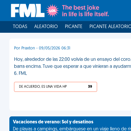
TODAS
ALEATORIO
PICANTE
PICANTE ALEATORI
Por Praxton - 09/05/2026 06:31
Hoy, alrededor de las 22:00 volvía de un ensayo del coro. 
barra encima. Tuve que esperar a que vinieran a ayudarme
6. FML
DE ACUERDO, ES UNA VIDA HP
39
Vacaciones de verano: Sol y desatinos
De playas a campings, embárquese en un viaje lleno de ris