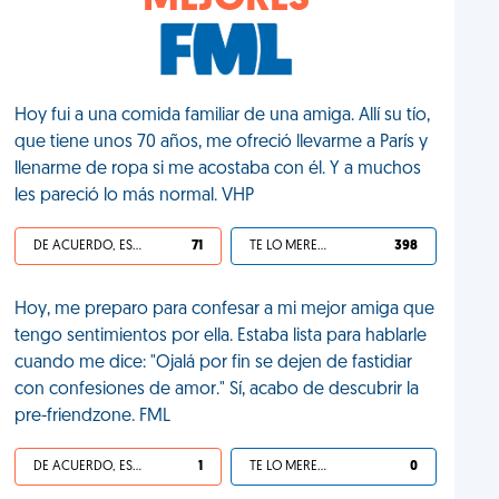
MEJORES
Hoy fui a una comida familiar de una amiga. Allí su tío,
que tiene unos 70 años, me ofreció llevarme a París y
llenarme de ropa si me acostaba con él. Y a muchos
les pareció lo más normal. VHP
DE ACUERDO, ES UNA VIDA HP
71
TE LO MERECES
398
Hoy, me preparo para confesar a mi mejor amiga que
tengo sentimientos por ella. Estaba lista para hablarle
cuando me dice: "Ojalá por fin se dejen de fastidiar
con confesiones de amor." Sí, acabo de descubrir la
pre-friendzone. FML
DE ACUERDO, ES UNA VIDA HP
1
TE LO MERECES
0