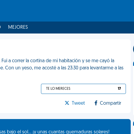
O
MEJORES
Fui a correr la cortina de mi habitación y se me cayó la
. Con un yeso, me acosté a las 23:30 para levantarme a las
TE LO MERECES
17
Tweet
Compartir
as bajo el sol... ¡y unas cuantas quemaduras solares!