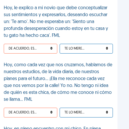
Hoy, le explico a mi novio que debe conceptualizar
sus sentimientos y expresarlos, deseando escuchar
un: 'Te amo'. No me esperaba un: 'Siento una
profunda desesperación cuando estoy en tu casa y
tu gato ha hecho caca'. FML
DE ACUERDO, ES UNA VIDA HP
0
TE LO MERECES
0
Hoy, como cada vez que nos cruzamos, hablamos de
nuestros estudios, de la vida diaria, de nuestros
planes para el futuro... ¡Ella me reconoce cada vez
que nos vemos por la calle! Yo no. No tengo ni idea
de quién es esta chica, de cómo me conoce ni cómo
se llama... FML
DE ACUERDO, ES UNA VIDA HP
0
TE LO MERECES
0