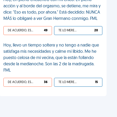
Hoy, en pleno encuentro con mi chico. En plena
acción y al borde del orgasmo, se detiene, me mira y
dice: "Eso es todo, por ahora." Está decidido: NUNCA
MÁS lo obligaré a ver Gran Hermano conmigo. FML
DE ACUERDO, ES UNA VIDA HP
49
TE LO MERECES
20
Hoy, llevo un tiempo soltera y no tengo a nadie que
satisfaga mis necesidades y calme mi libido. Me he
puesto celosa de mi vecina, que la están follando
desde la medianoche. Son las 2 de la madrugada.
FML
DE ACUERDO, ES UNA VIDA HP
36
TE LO MERECES
15