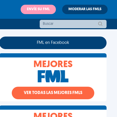
ENVÍE SU FML
MODERAR LAS FMLS
FML en Facebook
MEJORES
VER TODAS LAS MEJORES FMLS