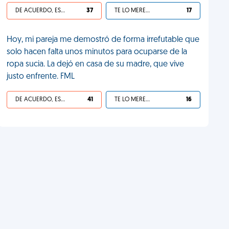
DE ACUERDO, ES UNA VIDA HP
37
TE LO MERECES
17
Hoy, mi pareja me demostró de forma irrefutable que
solo hacen falta unos minutos para ocuparse de la
ropa sucia. La dejó en casa de su madre, que vive
justo enfrente. FML
DE ACUERDO, ES UNA VIDA HP
41
TE LO MERECES
16