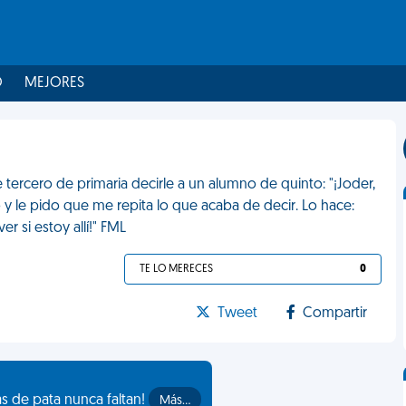
O
MEJORES
ercero de primaria decirle a un alumno de quinto: "¡Joder,
o y le pido que me repita lo que acaba de decir. Lo hace:
er si estoy allí!" FML
TE LO MERECES
0
Tweet
Compartir
as de pata nunca faltan!
Más…