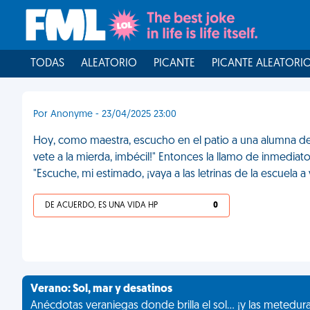
TODAS
ALEATORIO
PICANTE
PICANTE ALEATORI
Por Anonyme - 23/04/2025 23:00
Hoy, como maestra, escucho en el patio a una alumna de t
vete a la mierda, imbécil!" Entonces la llamo de inmediat
"Escuche, mi estimado, ¡vaya a las letrinas de la escuela a v
DE ACUERDO, ES UNA VIDA HP
0
Verano: Sol, mar y desatinos
Anécdotas veraniegas donde brilla el sol... ¡y las metedur