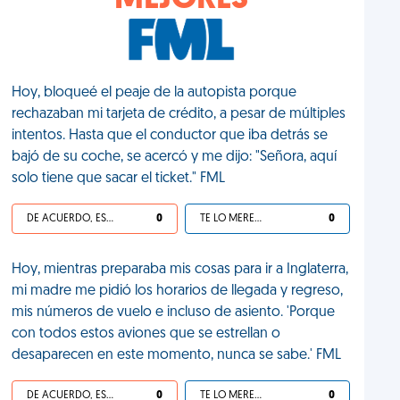
MEJORES
Hoy, bloqueé el peaje de la autopista porque
rechazaban mi tarjeta de crédito, a pesar de múltiples
intentos. Hasta que el conductor que iba detrás se
bajó de su coche, se acercó y me dijo: "Señora, aquí
solo tiene que sacar el ticket." FML
DE ACUERDO, ES UNA VIDA HP
0
TE LO MERECES
0
Hoy, mientras preparaba mis cosas para ir a Inglaterra,
mi madre me pidió los horarios de llegada y regreso,
mis números de vuelo e incluso de asiento. 'Porque
con todos estos aviones que se estrellan o
desaparecen en este momento, nunca se sabe.' FML
DE ACUERDO, ES UNA VIDA HP
0
TE LO MERECES
0