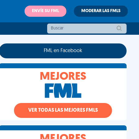
ENVÍE SU FML
MODERAR LAS FMLS
FML en Facebook
MEJORES
VER TODAS LAS MEJORES FMLS