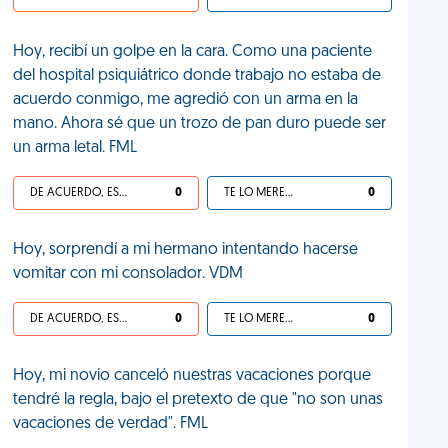
Hoy, recibí un golpe en la cara. Como una paciente
del hospital psiquiátrico donde trabajo no estaba de
acuerdo conmigo, me agredió con un arma en la
mano. Ahora sé que un trozo de pan duro puede ser
un arma letal. FML
DE ACUERDO, ES UNA VIDA HP
0
TE LO MERECES
0
Hoy, sorprendí a mi hermano intentando hacerse
vomitar con mi consolador. VDM
DE ACUERDO, ES UNA VIDA HP
0
TE LO MERECES
0
Hoy, mi novio canceló nuestras vacaciones porque
tendré la regla, bajo el pretexto de que "no son unas
vacaciones de verdad". FML