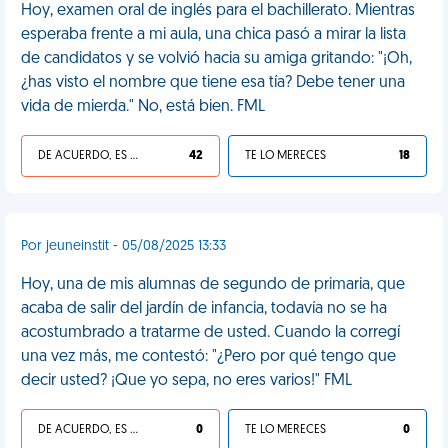
Hoy, examen oral de inglés para el bachillerato. Mientras
esperaba frente a mi aula, una chica pasó a mirar la lista
de candidatos y se volvió hacia su amiga gritando: "¡Oh,
¿has visto el nombre que tiene esa tía? Debe tener una
vida de mierda." No, está bien. FML
DE ACUERDO, ES UNA VIDA HP
42
TE LO MERECES
18
Por jeuneinstit - 05/08/2025 13:33
Hoy, una de mis alumnas de segundo de primaria, que
acaba de salir del jardín de infancia, todavía no se ha
acostumbrado a tratarme de usted. Cuando la corregí
una vez más, me contestó: "¿Pero por qué tengo que
decir usted? ¡Que yo sepa, no eres varios!" FML
DE ACUERDO, ES UNA VIDA HP
0
TE LO MERECES
0