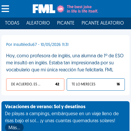
TODAS
ALEATORIO
PICANTE
PICANTE ALEATORIO
Por insultéedu67 - 10/05/2026 11:31
Hoy, como profesora de inglés, una alumna de 1º de ESO
me insultó en inglés. Estaba tan impresionada por su
vocabulario que mi única reacción fue felicitarla. FML
DE ACUERDO, ES UNA VIDA HP
42
TE LO MERECES
16
Vacaciones de verano: Sol y desatinos
De playas a campings, embárquese en un viaje lleno de
risas bajo el sol... ¡y unas cuantas quemaduras solares!
Más…