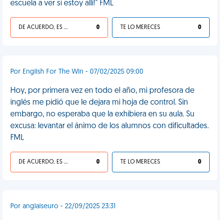
escuela a ver si estoy allí!" FML
DE ACUERDO, ES UNA VIDA HP
0
TE LO MERECES
0
Por English For The Win - 07/02/2025 09:00
Hoy, por primera vez en todo el año, mi profesora de
inglés me pidió que le dejara mi hoja de control. Sin
embargo, no esperaba que la exhibiera en su aula. Su
excusa: levantar el ánimo de los alumnos con dificultades.
FML
DE ACUERDO, ES UNA VIDA HP
0
TE LO MERECES
0
Por anglaiseuro - 22/09/2025 23:31