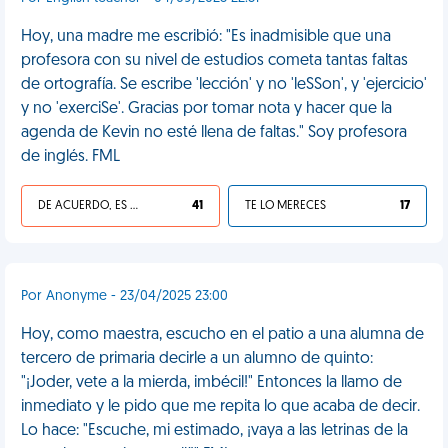
Hoy, una madre me escribió: "Es inadmisible que una
profesora con su nivel de estudios cometa tantas faltas
de ortografía. Se escribe 'lección' y no 'leSSon', y 'ejercicio'
y no 'exerciSe'. Gracias por tomar nota y hacer que la
agenda de Kevin no esté llena de faltas." Soy profesora
de inglés. FML
DE ACUERDO, ES UNA VIDA HP
41
TE LO MERECES
17
Por Anonyme - 23/04/2025 23:00
Hoy, como maestra, escucho en el patio a una alumna de
tercero de primaria decirle a un alumno de quinto:
"¡Joder, vete a la mierda, imbécil!" Entonces la llamo de
inmediato y le pido que me repita lo que acaba de decir.
Lo hace: "Escuche, mi estimado, ¡vaya a las letrinas de la