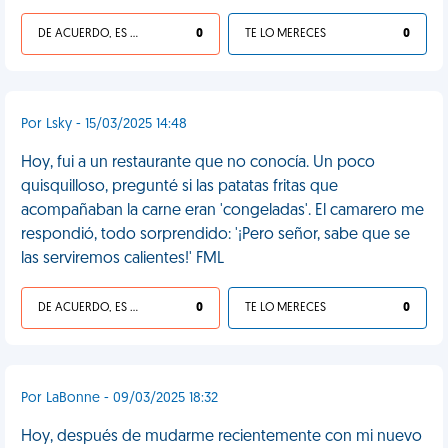
DE ACUERDO, ES UNA VIDA HP
0
TE LO MERECES
0
Por Lsky - 15/03/2025 14:48
Hoy, fui a un restaurante que no conocía. Un poco
quisquilloso, pregunté si las patatas fritas que
acompañaban la carne eran 'congeladas'. El camarero me
respondió, todo sorprendido: '¡Pero señor, sabe que se
las serviremos calientes!' FML
DE ACUERDO, ES UNA VIDA HP
0
TE LO MERECES
0
Por LaBonne - 09/03/2025 18:32
Hoy, después de mudarme recientemente con mi nuevo