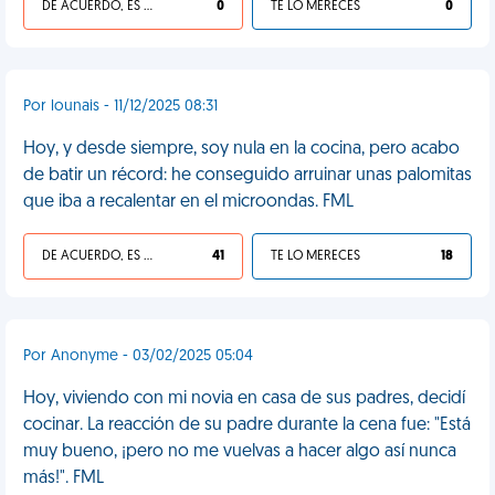
DE ACUERDO, ES UNA VIDA HP
0
TE LO MERECES
0
Por lounais - 11/12/2025 08:31
Hoy, y desde siempre, soy nula en la cocina, pero acabo
de batir un récord: he conseguido arruinar unas palomitas
que iba a recalentar en el microondas. FML
DE ACUERDO, ES UNA VIDA HP
41
TE LO MERECES
18
Por Anonyme - 03/02/2025 05:04
Hoy, viviendo con mi novia en casa de sus padres, decidí
cocinar. La reacción de su padre durante la cena fue: "Está
muy bueno, ¡pero no me vuelvas a hacer algo así nunca
más!". FML