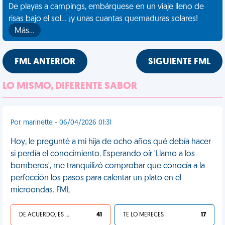
De playas a campings, embárquese en un viaje lleno de
risas bajo el sol... ¡y unas cuantas quemaduras solares!
Más…
FML ANTERIOR
SIGUIENTE FML
LO MISMO, DIFERENTE SABOR
Por marinette - 06/04/2026 01:31
Hoy, le pregunté a mi hija de ocho años qué debía hacer
si perdía el conocimiento. Esperando oír 'Llamo a los
bomberos', me tranquilizó comprobar que conocía a la
perfección los pasos para calentar un plato en el
microondas. FML
DE ACUERDO, ES UNA VIDA HP
41
TE LO MERECES
17