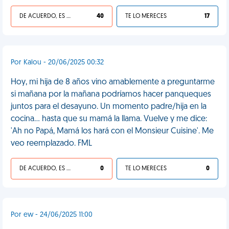
DE ACUERDO, ES UNA VIDA HP
40
TE LO MERECES
17
Por Kalou - 20/06/2025 00:32
Hoy, mi hija de 8 años vino amablemente a preguntarme
si mañana por la mañana podríamos hacer panqueques
juntos para el desayuno. Un momento padre/hija en la
cocina… hasta que su mamá la llama. Vuelve y me dice:
'Ah no Papá, Mamá los hará con el Monsieur Cuisine'. Me
veo reemplazado. FML
DE ACUERDO, ES UNA VIDA HP
0
TE LO MERECES
0
Por ew - 24/06/2025 11:00