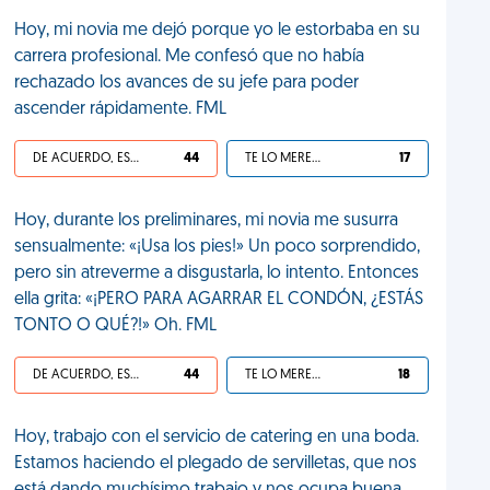
Hoy, mi novia me dejó porque yo le estorbaba en su
carrera profesional. Me confesó que no había
rechazado los avances de su jefe para poder
ascender rápidamente. FML
DE ACUERDO, ES UNA VIDA HP
44
TE LO MERECES
17
Hoy, durante los preliminares, mi novia me susurra
sensualmente: «¡Usa los pies!» Un poco sorprendido,
pero sin atreverme a disgustarla, lo intento. Entonces
ella grita: «¡PERO PARA AGARRAR EL CONDÓN, ¿ESTÁS
TONTO O QUÉ?!» Oh. FML
DE ACUERDO, ES UNA VIDA HP
44
TE LO MERECES
18
Hoy, trabajo con el servicio de catering en una boda.
Estamos haciendo el plegado de servilletas, que nos