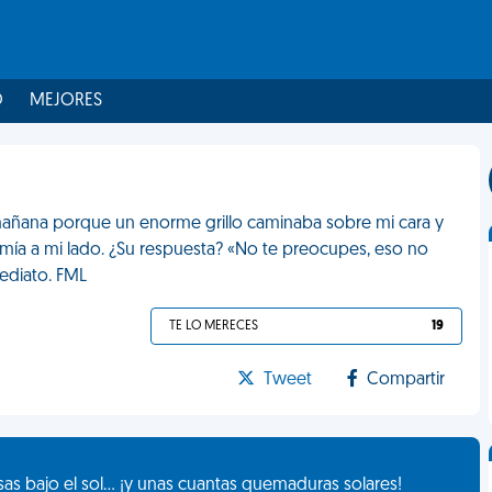
O
MEJORES
a mañana porque un enorme grillo caminaba sobre mi cara y
ía a mi lado. ¿Su respuesta? «No te preocupes, eso no
mediato. FML
TE LO MERECES
19
Tweet
Compartir
as bajo el sol... ¡y unas cuantas quemaduras solares!