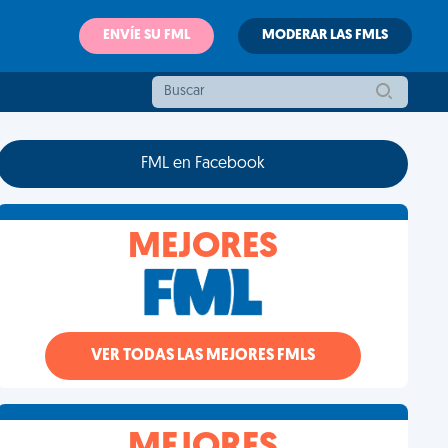
ENVÍE SU FML
MODERAR LAS FMLS
FML en Facebook
MEJORES
VER TODAS LAS MEJORES FMLS