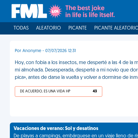
TODAS
ALEATORIO
PICANTE
PICANTE ALEATORI
Por Anonyme - 07/07/2026 12:31
Hoy, con fobia a los insectos, me desperté a las 4 de l
mi almohada. Desesperada, desperté a mi novio que dorm
pica», antes de darse la vuelta y volver a dormirse de in
DE ACUERDO, ES UNA VIDA HP
43
Vacaciones de verano: Sol y desatinos
De playas a campings, embárquese en un viaje lleno de ris