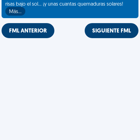
risas bajo el sol... ¡y unas cuantas quemaduras solares!
Más…
FML ANTERIOR
SIGUIENTE FML