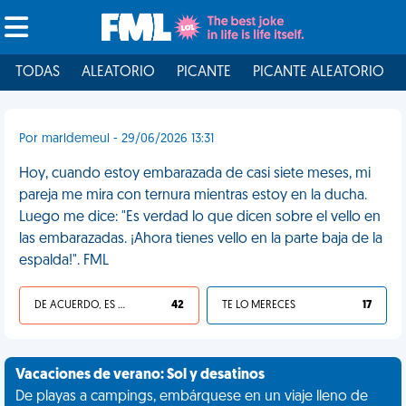
TODAS
ALEATORIO
PICANTE
PICANTE ALEATORIO
Por marldemeul - 29/06/2026 13:31
Hoy, cuando estoy embarazada de casi siete meses, mi
pareja me mira con ternura mientras estoy en la ducha.
Luego me dice: "Es verdad lo que dicen sobre el vello en
las embarazadas. ¡Ahora tienes vello en la parte baja de la
espalda!". FML
DE ACUERDO, ES UNA VIDA HP
42
TE LO MERECES
17
Vacaciones de verano: Sol y desatinos
De playas a campings, embárquese en un viaje lleno de