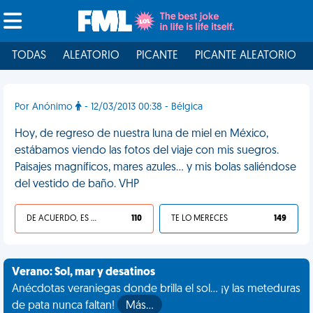
TODAS
ALEATORIO
PICANTE
PICANTE ALEATORIO
Por Anónimo
- 12/03/2013 00:38 - Bélgica
Hoy, de regreso de nuestra luna de miel en México,
estábamos viendo las fotos del viaje con mis suegros.
Paisajes magníficos, mares azules… y mis bolas saliéndose
del vestido de baño. VHP
DE ACUERDO, ES UNA VIDA HP
110
TE LO MERECES
149
Verano: Sol, mar y desatinos
Anécdotas veraniegas donde brilla el sol... ¡y las meteduras
de pata nunca faltan!
Más…