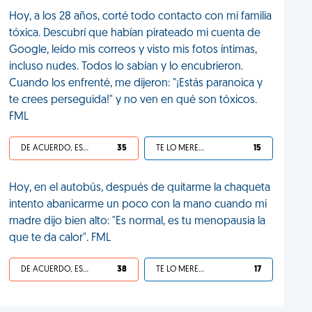
Hoy, a los 28 años, corté todo contacto con mi familia
tóxica. Descubrí que habían pirateado mi cuenta de
Google, leído mis correos y visto mis fotos íntimas,
incluso nudes. Todos lo sabían y lo encubrieron.
Cuando los enfrenté, me dijeron: "¡Estás paranoica y
te crees perseguida!" y no ven en qué son tóxicos.
FML
DE ACUERDO, ES UNA VIDA HP
35
TE LO MERECES
15
Hoy, en el autobús, después de quitarme la chaqueta
intento abanicarme un poco con la mano cuando mi
madre dijo bien alto: "Es normal, es tu menopausia la
que te da calor". FML
DE ACUERDO, ES UNA VIDA HP
38
TE LO MERECES
17