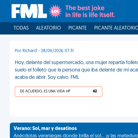
TODAS
ALEATORIO
PICANTE
PICANTE ALEATORI
Por Richard - 28/06/2026 07:31
Hoy, delante del supermercado, una mujer repartía folletos
suelo el folleto que la persona que iba delante de mí aca
acaba de abrir. Soy calvo. FML
DE ACUERDO, ES UNA VIDA HP
42
Verano: Sol, mar y desatinos
Anécdotas veraniegas donde brilla el sol... ¡y las metedur