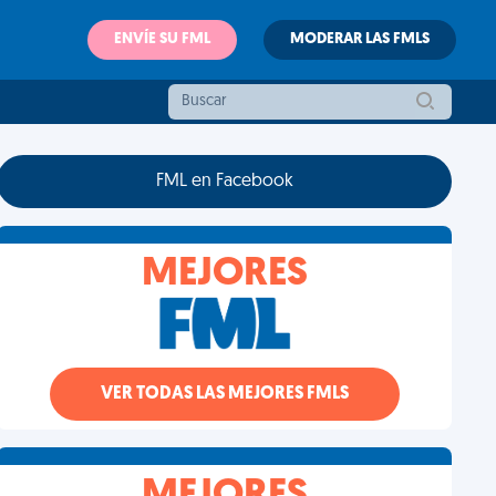
ENVÍE SU FML
MODERAR LAS FMLS
FML en Facebook
MEJORES
VER TODAS LAS MEJORES FMLS