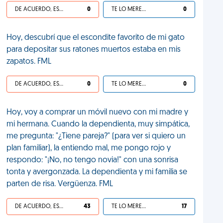
DE ACUERDO, ES UNA VIDA HP
0
TE LO MERECES
0
Hoy, descubrí que el escondite favorito de mi gato
para depositar sus ratones muertos estaba en mis
zapatos. FML
DE ACUERDO, ES UNA VIDA HP
0
TE LO MERECES
0
Hoy, voy a comprar un móvil nuevo con mi madre y
mi hermana. Cuando la dependienta, muy simpática,
me pregunta: "¿Tiene pareja?" (para ver si quiero un
plan familiar), la entiendo mal, me pongo rojo y
respondo: "¡No, no tengo novia!" con una sonrisa
tonta y avergonzada. La dependienta y mi familia se
parten de risa. Vergüenza. FML
DE ACUERDO, ES UNA VIDA HP
43
TE LO MERECES
17