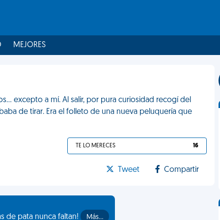
O
MEJORES
... excepto a mí. Al salir, por pura curiosidad recogí del
baba de tirar. Era el folleto de una nueva peluquería que
TE LO MERECES
16
Tweet
Compartir
as de pata nunca faltan!
Más…