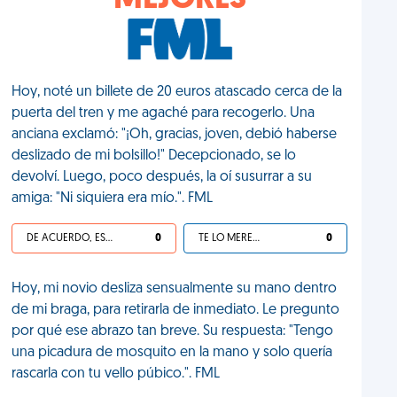
MEJORES
Hoy, noté un billete de 20 euros atascado cerca de la
puerta del tren y me agaché para recogerlo. Una
anciana exclamó: "¡Oh, gracias, joven, debió haberse
deslizado de mi bolsillo!" Decepcionado, se lo
devolví. Luego, poco después, la oí susurrar a su
amiga: "Ni siquiera era mío.". FML
DE ACUERDO, ES UNA VIDA HP
0
TE LO MERECES
0
Hoy, mi novio desliza sensualmente su mano dentro
de mi braga, para retirarla de inmediato. Le pregunto
por qué ese abrazo tan breve. Su respuesta: "Tengo
una picadura de mosquito en la mano y solo quería
rascarla con tu vello púbico.". FML