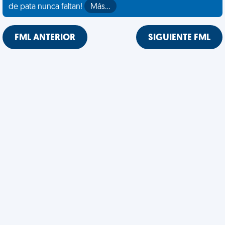
de pata nunca faltan!
Más…
FML ANTERIOR
SIGUIENTE FML