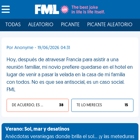
TODAS
ALEATORIO
PICANTE
PICANTE ALEATORIO
Por Anonyme - 19/06/2026 04:31
Hoy, después de atravesar Francia para asistir a una
reunión familiar, mi novio prefiere quedarse en el hotel en
lugar de venir a pasar la velada en la casa de mi familia
con todos. No es que sea antisocial, es un caso social.
FML
DE ACUERDO, ES UNA VIDA HP
38
TE LO MERECES
15
Verano: Sol, mar y desatinos
Anécdotas veraniegas donde brilla el sol... ¡y las meteduras