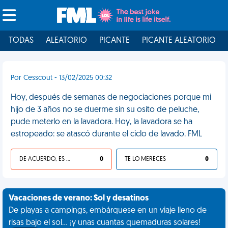
TODAS
ALEATORIO
PICANTE
PICANTE ALEATORIO
Por Cesscout - 13/02/2025 00:32
Hoy, después de semanas de negociaciones porque mi
hijo de 3 años no se duerme sin su osito de peluche,
pude meterlo en la lavadora. Hoy, la lavadora se ha
estropeado: se atascó durante el ciclo de lavado. FML
DE ACUERDO, ES UNA VIDA HP
0
TE LO MERECES
0
Vacaciones de verano: Sol y desatinos
De playas a campings, embárquese en un viaje lleno de
risas bajo el sol... ¡y unas cuantas quemaduras solares!