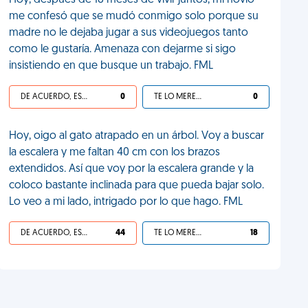
Hoy, después de 18 meses de vivir juntos, mi novio
me confesó que se mudó conmigo solo porque su
madre no le dejaba jugar a sus videojuegos tanto
como le gustaría. Amenaza con dejarme si sigo
insistiendo en que busque un trabajo. FML
DE ACUERDO, ES UNA VIDA HP
0
TE LO MERECES
0
Hoy, oigo al gato atrapado en un árbol. Voy a buscar
la escalera y me faltan 40 cm con los brazos
extendidos. Así que voy por la escalera grande y la
coloco bastante inclinada para que pueda bajar solo.
Lo veo a mi lado, intrigado por lo que hago. FML
DE ACUERDO, ES UNA VIDA HP
44
TE LO MERECES
18