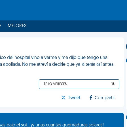
O
MEJORES
co del hospital vino a verme y me dijo que tengo una
a abollada. No me atreví a decirle que ya la tenía así antes.
TE LO MERECES
18
Tweet
Compartir
as bajo el sol... ¡y unas cuantas quemaduras solares!