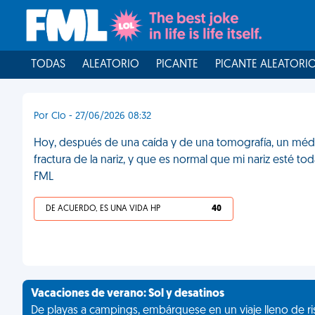
TODAS
ALEATORIO
PICANTE
PICANTE ALEATORI
Por Clo - 27/06/2026 08:32
Hoy, después de una caída y de una tomografía, un médi
fractura de la nariz, y que es normal que mi nariz esté tod
FML
DE ACUERDO, ES UNA VIDA HP
40
Vacaciones de verano: Sol y desatinos
De playas a campings, embárquese en un viaje lleno de ris