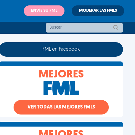
ENVÍE SU FML
MODERAR LAS FMLS
FML en Facebook
MEJORES
VER TODAS LAS MEJORES FMLS