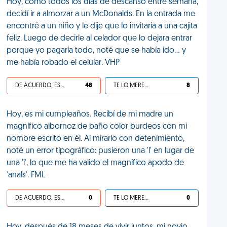
Hoy, como todos los días de descanso entre semana,
decidí ir a almorzar a un McDonalds. En la entrada me
encontré a un niño y le dije que lo invitaría a una cajita
feliz. Luego de decirle al celador que lo dejara entrar
porque yo pagaría todo, noté que se había ido... y
me había robado el celular. VHP
DE ACUERDO, ES UNA VIDA HP
48
TE LO MERECES
8
Hoy, es mi cumpleaños. Recibí de mi madre un
magnífico albornoz de baño color burdeos con mi
nombre escrito en él. Al mirarlo con detenimiento,
noté un error tipográfico: pusieron una 'l' en lugar de
una 'i', lo que me ha valido el magnífico apodo de
'anals'. FML
DE ACUERDO, ES UNA VIDA HP
0
TE LO MERECES
0