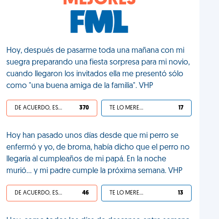
MEJORES
Hoy, después de pasarme toda una mañana con mi
suegra preparando una fiesta sorpresa para mi novio,
cuando llegaron los invitados ella me presentó sólo
como "una buena amiga de la familia". VHP
DE ACUERDO, ES UNA VIDA HP
370
TE LO MERECES
17
Hoy han pasado unos días desde que mi perro se
enfermó y yo, de broma, había dicho que el perro no
llegaría al cumpleaños de mi papá. En la noche
murió... y mi padre cumple la próxima semana. VHP
DE ACUERDO, ES UNA VIDA HP
46
TE LO MERECES
13