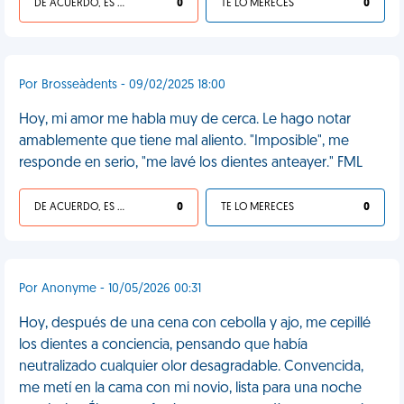
DE ACUERDO, ES UNA VIDA HP
0
TE LO MERECES
0
Por Brosseàdents - 09/02/2025 18:00
Hoy, mi amor me habla muy de cerca. Le hago notar
amablemente que tiene mal aliento. "Imposible", me
responde en serio, "me lavé los dientes anteayer." FML
DE ACUERDO, ES UNA VIDA HP
0
TE LO MERECES
0
Por Anonyme - 10/05/2026 00:31
Hoy, después de una cena con cebolla y ajo, me cepillé
los dientes a conciencia, pensando que había
neutralizado cualquier olor desagradable. Convencida,
me metí en la cama con mi novio, lista para una noche