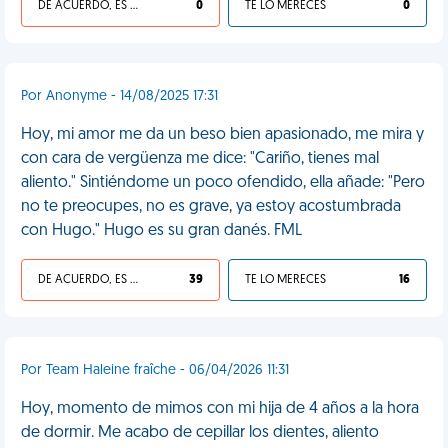
DE ACUERDO, ES UNA VIDA HP
0
TE LO MERECES
0
Por Anonyme - 14/08/2025 17:31
Hoy, mi amor me da un beso bien apasionado, me mira y
con cara de vergüenza me dice: "Cariño, tienes mal
aliento." Sintiéndome un poco ofendido, ella añade: "Pero
no te preocupes, no es grave, ya estoy acostumbrada
con Hugo." Hugo es su gran danés. FML
DE ACUERDO, ES UNA VIDA HP
39
TE LO MERECES
16
Por Team Haleine fraîche - 06/04/2026 11:31
Hoy, momento de mimos con mi hija de 4 años a la hora
de dormir. Me acabo de cepillar los dientes, aliento