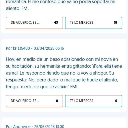
romántica. Él me confesó que ya no podía soportar mi
aliento. FML
DE ACUERDO, ES UNA VIDA HP
43
TE LO MERECES
18
Por kris35400 - 03/04/2025 03:16
Hoy, en medio de un beso apasionado con mi novia en
su habitación, su hermanita entra gritando: '¡Para, ella tiene
asma!' Le respondo riendo que no la voy a ahogar. Su
respuesta: 'No, pero dado lo mal que te huele el aliento,
tengo miedo de que se asfixie.' FML
DE ACUERDO, ES UNA VIDA HP
0
TE LO MERECES
0
Por Anonyme - 25/06/2025 13:00