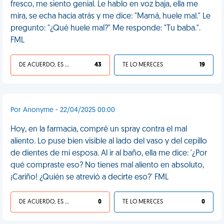
fresco, me siento genial. Le hablo en voz baja, ella me
mira, se echa hacia atrás y me dice: "Mamá, huele mal." Le
pregunto: "¿Qué huele mal?" Me responde: "Tu baba.".
FML
DE ACUERDO, ES UNA VIDA HP
43
TE LO MERECES
19
Por Anonyme - 22/04/2025 00:00
Hoy, en la farmacia, compré un spray contra el mal
aliento. Lo puse bien visible al lado del vaso y del cepillo
de dientes de mi esposa. Al ir al baño, ella me dice: '¿Por
qué compraste eso? No tienes mal aliento en absoluto,
¡Cariño! ¿Quién se atrevió a decirte eso?' FML
DE ACUERDO, ES UNA VIDA HP
0
TE LO MERECES
0