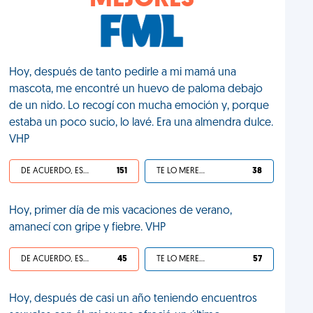
MEJORES
Hoy, después de tanto pedirle a mi mamá una
mascota, me encontré un huevo de paloma debajo
de un nido. Lo recogí con mucha emoción y, porque
estaba un poco sucio, lo lavé. Era una almendra dulce.
VHP
DE ACUERDO, ES UNA VIDA HP
151
TE LO MERECES
38
Hoy, primer día de mis vacaciones de verano,
amanecí con gripe y fiebre. VHP
DE ACUERDO, ES UNA VIDA HP
45
TE LO MERECES
57
Hoy, después de casi un año teniendo encuentros