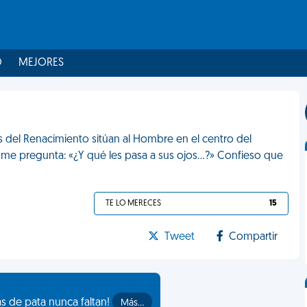
O
MEJORES
s del Renacimiento sitúan al Hombre en el centro del
 me pregunta: «¿Y qué les pasa a sus ojos…?» Confieso que
TE LO MERECES
15
Tweet
Compartir
as de pata nunca faltan!
Más…