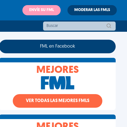
ENVÍE SU FML
MODERAR LAS FMLS
FML en Facebook
MEJORES
VER TODAS LAS MEJORES FMLS