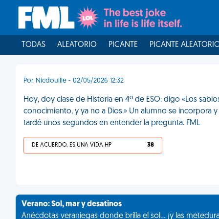
TODAS
ALEATORIO
PICANTE
PICANTE ALEATORI
Por Nicdouille - 02/05/2026 12:32
Hoy, doy clase de Historia en 4º de ESO: digo «Los sabio
conocimiento, y ya no a Dios.» Un alumno se incorpora y
tardé unos segundos en entender la pregunta. FML
DE ACUERDO, ES UNA VIDA HP
38
Verano: Sol, mar y desatinos
Anécdotas veraniegas donde brilla el sol... ¡y las metedur