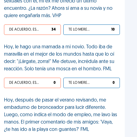
sexuales con él, mi ex me ofreció un último
encuentro. ¿La razón? Ahora sí ama a su novia y no
quiere engañarla más. VHP
DE ACUERDO, ES UNA VIDA HP
34
TE LO MERECES
10
Hoy, le hago una mamada a mi novio. Todo iba de
maravilla en el mejor de los mundos hasta que lo oí
decir: "¡Lárgate, zorra!" Me detuve, incrédula ante su
reacción. Solo tenía una mosca en el hombro. FML
DE ACUERDO, ES UNA VIDA HP
0
TE LO MERECES
0
Hoy, después de pasar el verano revisando, me
embadurno de bronceador para lucir diferente.
Luego, como indica el modo de empleo, me lavo las
manos. El primer comentario de mis amigos: 'Vaya,
¿te has ido a la playa con guantes?' FML