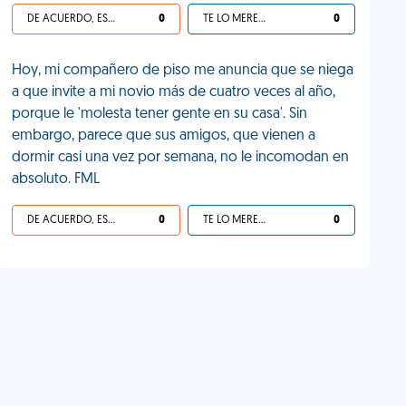
DE ACUERDO, ES UNA VIDA HP
0
TE LO MERECES
0
Hoy, mi compañero de piso me anuncia que se niega
a que invite a mi novio más de cuatro veces al año,
porque le 'molesta tener gente en su casa'. Sin
embargo, parece que sus amigos, que vienen a
dormir casi una vez por semana, no le incomodan en
absoluto. FML
DE ACUERDO, ES UNA VIDA HP
0
TE LO MERECES
0