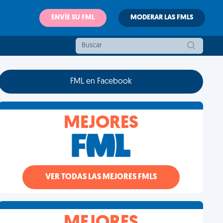
ENVÍE SU FML
MODERAR LAS FMLS
FML en Facebook
MEJORES
VER TODAS LAS MEJORES FMLS