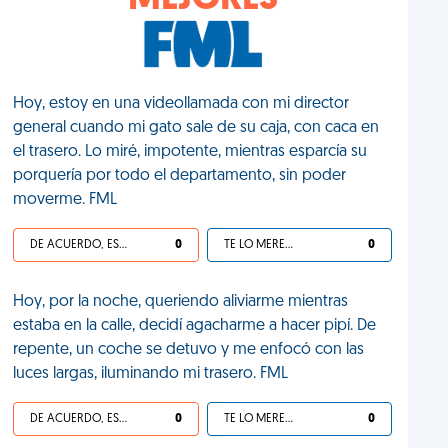
MEJORES
Hoy, estoy en una videollamada con mi director
general cuando mi gato sale de su caja, con caca en
el trasero. Lo miré, impotente, mientras esparcía su
porquería por todo el departamento, sin poder
moverme. FML
DE ACUERDO, ES UNA VIDA HP
0
TE LO MERECES
0
Hoy, por la noche, queriendo aliviarme mientras
estaba en la calle, decidí agacharme a hacer pipí. De
repente, un coche se detuvo y me enfocó con las
luces largas, iluminando mi trasero. FML
DE ACUERDO, ES UNA VIDA HP
0
TE LO MERECES
0