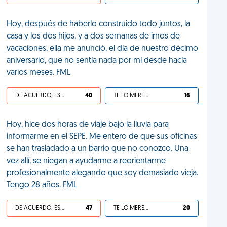
Hoy, después de haberlo construido todo juntos, la
casa y los dos hijos, y a dos semanas de irnos de
vacaciones, ella me anunció, el día de nuestro décimo
aniversario, que no sentía nada por mí desde hacía
varios meses. FML
DE ACUERDO, ES UNA VIDA HP
40
TE LO MERECES
16
Hoy, hice dos horas de viaje bajo la lluvia para
informarme en el SEPE. Me entero de que sus oficinas
se han trasladado a un barrio que no conozco. Una
vez allí, se niegan a ayudarme a reorientarme
profesionalmente alegando que soy demasiado vieja.
Tengo 28 años. FML
DE ACUERDO, ES UNA VIDA HP
47
TE LO MERECES
20