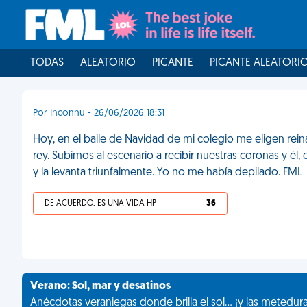
TODAS
ALEATORIO
PICANTE
PICANTE ALEATORI
Por Inconnu - 26/06/2026 18:31
Hoy, en el baile de Navidad de mi colegio me eligen rein
rey. Subimos al escenario a recibir nuestras coronas y é
y la levanta triunfalmente. Yo no me había depilado. FML
DE ACUERDO, ES UNA VIDA HP
36
Verano: Sol, mar y desatinos
Anécdotas veraniegas donde brilla el sol... ¡y las metedur