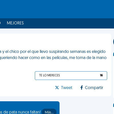
O
MEJORES
a y el chico por el que llevo suspirando semanas es elegido
l, queriendo hacer como en las películas, me toma de la mano
TE LO MERECES
16
Tweet
Compartir
as de pata nunca faltan!
Más…