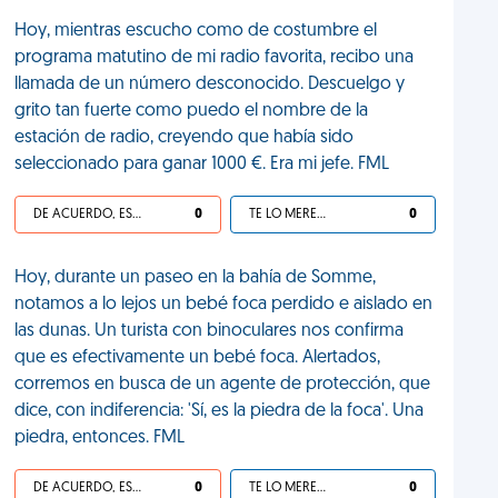
Hoy, mientras escucho como de costumbre el
programa matutino de mi radio favorita, recibo una
llamada de un número desconocido. Descuelgo y
grito tan fuerte como puedo el nombre de la
estación de radio, creyendo que había sido
seleccionado para ganar 1000 €. Era mi jefe. FML
DE ACUERDO, ES UNA VIDA HP
0
TE LO MERECES
0
Hoy, durante un paseo en la bahía de Somme,
notamos a lo lejos un bebé foca perdido e aislado en
las dunas. Un turista con binoculares nos confirma
que es efectivamente un bebé foca. Alertados,
corremos en busca de un agente de protección, que
dice, con indiferencia: 'Sí, es la piedra de la foca'. Una
piedra, entonces. FML
DE ACUERDO, ES UNA VIDA HP
0
TE LO MERECES
0