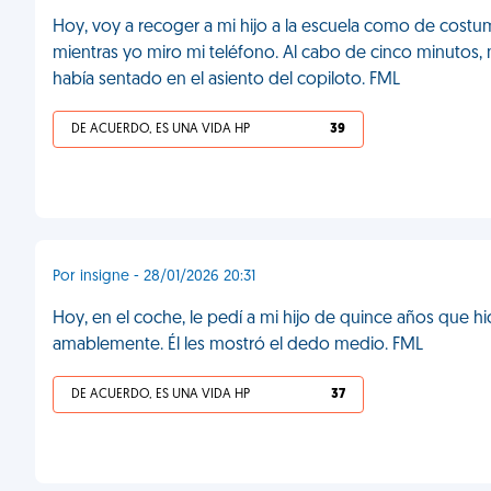
Hoy, voy a recoger a mi hijo a la escuela como de cost
mientras yo miro mi teléfono. Al cabo de cinco minutos,
había sentado en el asiento del copiloto. FML
DE ACUERDO, ES UNA VIDA HP
39
Por insigne - 28/01/2026 20:31
Hoy, en el coche, le pedí a mi hijo de quince años que h
amablemente. Él les mostró el dedo medio. FML
DE ACUERDO, ES UNA VIDA HP
37