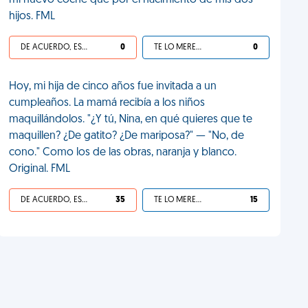
mi nuevo coche que por el nacimiento de mis dos
hijos. FML
DE ACUERDO, ES UNA VIDA HP
0
TE LO MERECES
0
Hoy, mi hija de cinco años fue invitada a un
cumpleaños. La mamá recibía a los niños
maquillándolos. "¿Y tú, Nina, en qué quieres que te
maquillen? ¿De gatito? ¿De mariposa?" — "No, de
cono." Como los de las obras, naranja y blanco.
Original. FML
DE ACUERDO, ES UNA VIDA HP
35
TE LO MERECES
15