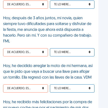
DE ACUERDO, ES UNA VIDA HP
0
TE LO MERECES
0
Hoy, después de 3 años juntos, mi novia, quien
siempre tuvo dificultades para soltarse y disfrutar de
la fiesta, me anuncia que ahora está dispuesta a
hacerlo. Pero sin mí. Y con su compañero de trabajo.
FML
DE ACUERDO, ES UNA VIDA HP
0
TE LO MERECES
0
Hoy, he decidido arreglar la moto de mi hermana, así
que le pido que vaya a buscar una llave para aflojar
un tornillo. Ella regresó con las llaves de la casa. VDM
DE ACUERDO, ES UNA VIDA HP
0
TE LO MERECES
0
Hoy, he recibido más felicitaciones por la compra de