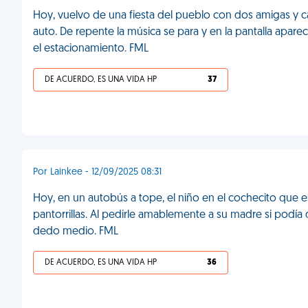
Hoy, vuelvo de una fiesta del pueblo con dos amigas y 
auto. De repente la música se para y en la pantalla apar
el estacionamiento. FML
DE ACUERDO, ES UNA VIDA HP
37
Por Lainkee - 12/09/2025 08:31
Hoy, en un autobús a tope, el niño en el cochecito que 
pantorrillas. Al pedirle amablemente a su madre si podí
dedo medio. FML
DE ACUERDO, ES UNA VIDA HP
36