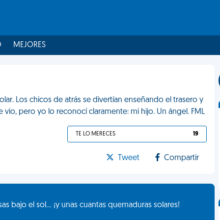
O
MEJORES
ar. Los chicos de atrás se divertían enseñando el trasero y
vio, pero yo lo reconocí claramente: mi hijo. Un ángel. FML
TE LO MERECES
19
Tweet
Compartir
as bajo el sol... ¡y unas cuantas quemaduras solares!