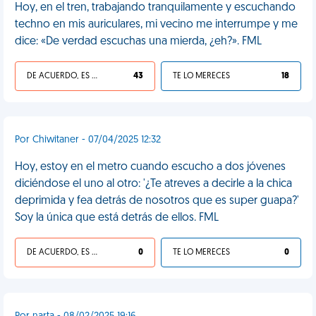
Hoy, en el tren, trabajando tranquilamente y escuchando
techno en mis auriculares, mi vecino me interrumpe y me
dice: «De verdad escuchas una mierda, ¿eh?». FML
DE ACUERDO, ES UNA VIDA HP
43
TE LO MERECES
18
Por Chiwitaner - 07/04/2025 12:32
Hoy, estoy en el metro cuando escucho a dos jóvenes
diciéndose el uno al otro: '¿Te atreves a decirle a la chica
deprimida y fea detrás de nosotros que es super guapa?'
Soy la única que está detrás de ellos. FML
DE ACUERDO, ES UNA VIDA HP
0
TE LO MERECES
0