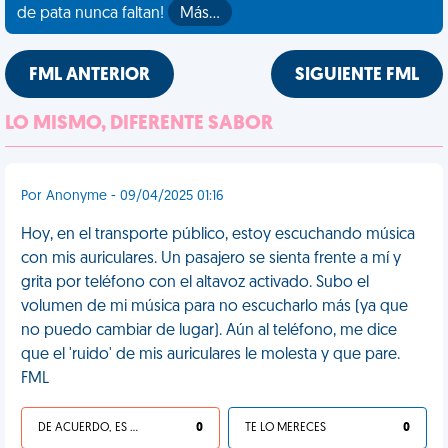
de pata nunca faltan!
Más…
FML ANTERIOR
SIGUIENTE FML
LO MISMO, DIFERENTE SABOR
Por Anonyme - 09/04/2025 01:16
Hoy, en el transporte público, estoy escuchando música
con mis auriculares. Un pasajero se sienta frente a mí y
grita por teléfono con el altavoz activado. Subo el
volumen de mi música para no escucharlo más (ya que
no puedo cambiar de lugar). Aún al teléfono, me dice
que el 'ruido' de mis auriculares le molesta y que pare.
FML
DE ACUERDO, ES UNA VIDA HP
0
TE LO MERECES
0