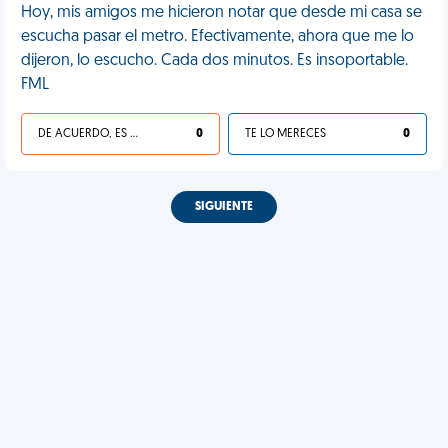
Hoy, mis amigos me hicieron notar que desde mi casa se
escucha pasar el metro. Efectivamente, ahora que me lo
dijeron, lo escucho. Cada dos minutos. Es insoportable.
FML
DE ACUERDO, ES UNA VIDA HP
0
TE LO MERECES
0
SIGUIENTE