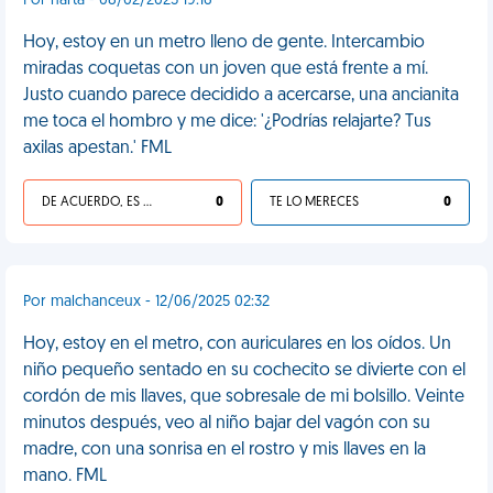
Por narta - 08/02/2025 19:16
Hoy, estoy en un metro lleno de gente. Intercambio
miradas coquetas con un joven que está frente a mí.
Justo cuando parece decidido a acercarse, una ancianita
me toca el hombro y me dice: '¿Podrías relajarte? Tus
axilas apestan.' FML
DE ACUERDO, ES UNA VIDA HP
0
TE LO MERECES
0
Por malchanceux - 12/06/2025 02:32
Hoy, estoy en el metro, con auriculares en los oídos. Un
niño pequeño sentado en su cochecito se divierte con el
cordón de mis llaves, que sobresale de mi bolsillo. Veinte
minutos después, veo al niño bajar del vagón con su
madre, con una sonrisa en el rostro y mis llaves en la
mano. FML