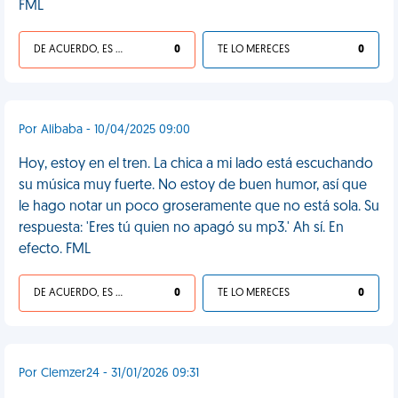
FML
DE ACUERDO, ES UNA VIDA HP
0
TE LO MERECES
0
Por Alibaba - 10/04/2025 09:00
Hoy, estoy en el tren. La chica a mi lado está escuchando
su música muy fuerte. No estoy de buen humor, así que
le hago notar un poco groseramente que no está sola. Su
respuesta: 'Eres tú quien no apagó su mp3.' Ah sí. En
efecto. FML
DE ACUERDO, ES UNA VIDA HP
0
TE LO MERECES
0
Por Clemzer24 - 31/01/2026 09:31