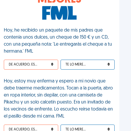
MEJORES
Hoy, he recibido un paquete de mis padres que
contenía unos dulces, un cheque de 150 € y un CD,
con una pequeña nota: 'Le entregarás el cheque a tu
hermana.' FML
DE ACUERDO, ES UNA VIDA HP
0
TE LO MERECES
0
Hoy, estoy muy enferma y espero a mi novio que
debe traerme medicamentos. Tocan a la puerta, abro
en ropa interior, sin depilar, con una camiseta de
Pikachu y un solo calcetín puesto. Era un invitado de
los vecinos de enfrente. Lo escucho reírse todavía en
el pasillo desde mi cama. FML
DE ACUERDO, ES UNA VIDA HP
0
TE LO MERECES
0