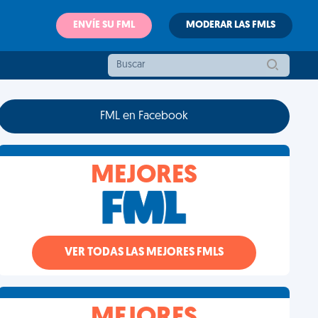
ENVÍE SU FML
MODERAR LAS FMLS
FML en Facebook
MEJORES
VER TODAS LAS MEJORES FMLS