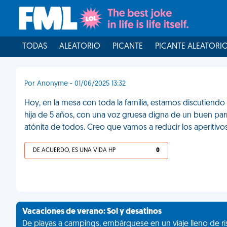
TODAS
ALEATORIO
PICANTE
PICANTE ALEATORI
Por Anonyme - 01/06/2025 13:32
Hoy, en la mesa con toda la familia, estamos discutiendo
hija de 5 años, con una voz gruesa digna de un buen parr
atónita de todos. Creo que vamos a reducir los aperitivo
DE ACUERDO, ES UNA VIDA HP
0
Vacaciones de verano: Sol y desatinos
De playas a campings, embárquese en un viaje lleno de ris