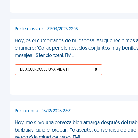
Por le masseur - 31/03/2025 22:16
Hoy, es el cumpleaños de mi esposa. Así que recibimos a 
enumero: 'Collar, pendientes, dos conjuntos muy bonitos..
masajea!' Silencio total. FML
DE ACUERDO, ES UNA VIDA HP
0
Por Inconnu - 15/12/2025 23:31
Hoy, me sirvo una cerveza bien amarga después del trabaj
burbujas, quiere 'probar'. Yo acepto, convencida de que
se tomó la mitad del vaso. FML