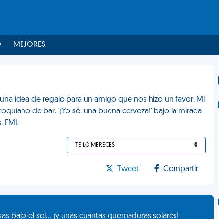
O
MEJORES
 una idea de regalo para un amigo que nos hizo un favor. Mi
oquiano de bar: '¡Yo sé: una buena cerveza!' bajo la mirada
s. FML
TE LO MERECES
0
Tweet
Compartir
as bajo el sol... ¡y unas cuantas quemaduras solares!