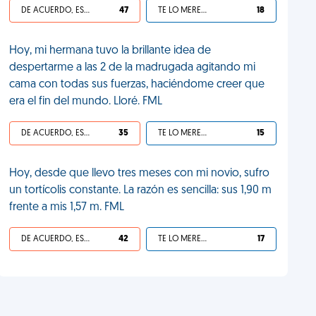
DE ACUERDO, ES UNA VIDA HP
47
TE LO MERECES
18
Hoy, mi hermana tuvo la brillante idea de
despertarme a las 2 de la madrugada agitando mi
cama con todas sus fuerzas, haciéndome creer que
era el fin del mundo. Lloré. FML
DE ACUERDO, ES UNA VIDA HP
35
TE LO MERECES
15
Hoy, desde que llevo tres meses con mi novio, sufro
un tortícolis constante. La razón es sencilla: sus 1,90 m
frente a mis 1,57 m. FML
DE ACUERDO, ES UNA VIDA HP
42
TE LO MERECES
17