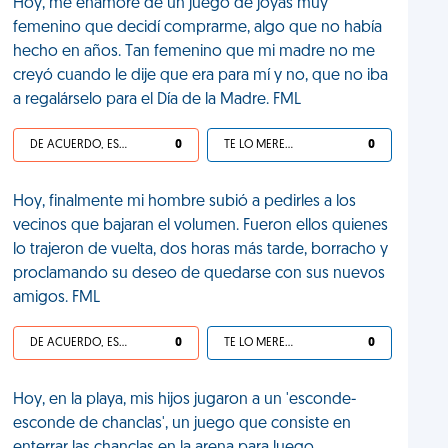
Hoy, me enamoré de un juego de joyas muy
femenino que decidí comprarme, algo que no había
hecho en años. Tan femenino que mi madre no me
creyó cuando le dije que era para mí y no, que no iba
a regalárselo para el Día de la Madre. FML
DE ACUERDO, ES UNA VIDA HP
0
TE LO MERECES
0
Hoy, finalmente mi hombre subió a pedirles a los
vecinos que bajaran el volumen. Fueron ellos quienes
lo trajeron de vuelta, dos horas más tarde, borracho y
proclamando su deseo de quedarse con sus nuevos
amigos. FML
DE ACUERDO, ES UNA VIDA HP
0
TE LO MERECES
0
Hoy, en la playa, mis hijos jugaron a un 'esconde-
esconde de chanclas', un juego que consiste en