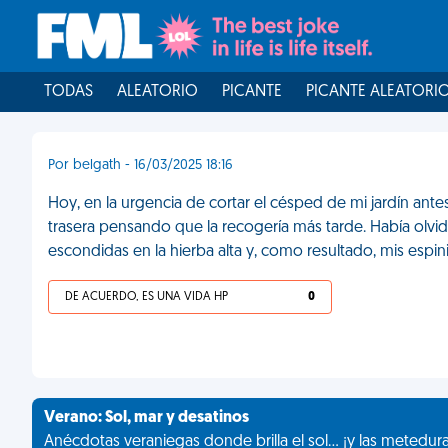
TODAS
ALEATORIO
PICANTE
PICANTE ALEATORI
Por belgath - 16/03/2025 18:16
Hoy, en la urgencia de cortar el césped de mi jardín ante
trasera pensando que la recogería más tarde. Había olvi
escondidas en la hierba alta y, como resultado, mis espini
DE ACUERDO, ES UNA VIDA HP
0
Verano: Sol, mar y desatinos
Anécdotas veraniegas donde brilla el sol... ¡y las metedur