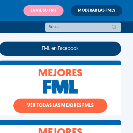
ENVÍE SU FML
MODERAR LAS FMLS
FML en Facebook
MEJORES
VER TODAS LAS MEJORES FMLS