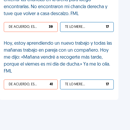
enterrar las chanclas en la arena para luego
encontrarlas. No encontraron mi chancla derecha y
tuve que volver a casa descalzo. FML
DE ACUERDO, ES UNA VIDA HP
39
TE LO MERECES
17
Hoy, estoy aprendiendo un nuevo trabajo y todas las
mañanas trabajo en pareja con un compañero. Hoy
me dijo: «Mañana vendré a recogerte más tarde,
porque el viernes es mi día de ducha.» Ya me lo olía.
FML
DE ACUERDO, ES UNA VIDA HP
41
TE LO MERECES
17