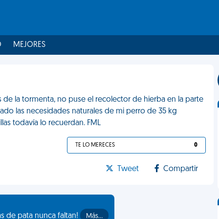
O
MEJORES
s de la tormenta, no puse el recolector de hierba en la parte
dado las necesidades naturales de mi perro de 35 kg
llas todavía lo recuerdan. FML
TE LO MERECES
0
Tweet
Compartir
as de pata nunca faltan!
Más…