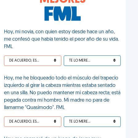
MEJORES
Hoy, mi novia, con quien estoy desde hace un año,
me confesó que había tenido el peor año de su vida.
FML
DE ACUERDO, ES UNA VIDA HP
0
TE LO MERECES
0
Hoy, me he bloqueado todo el músculo del trapecio
izquierdo al girar la cabeza mientras estaba sentado
en una silla. No puedo mantener mi cabeza recta; está
pegada contra mi hombro. Mi madre no para de
llamarme "Quasimodo". FML
DE ACUERDO, ES UNA VIDA HP
0
TE LO MERECES
0