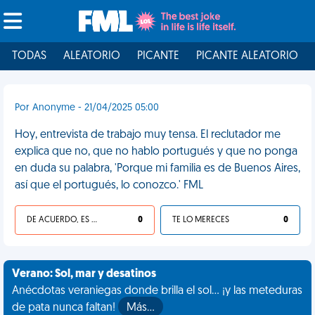
TODAS
ALEATORIO
PICANTE
PICANTE ALEATORIO
Por Anonyme - 21/04/2025 05:00
Hoy, entrevista de trabajo muy tensa. El reclutador me
explica que no, que no hablo portugués y que no ponga
en duda su palabra, 'Porque mi familia es de Buenos Aires,
así que el portugués, lo conozco.' FML
DE ACUERDO, ES UNA VIDA HP
0
TE LO MERECES
0
Verano: Sol, mar y desatinos
Anécdotas veraniegas donde brilla el sol... ¡y las meteduras
de pata nunca faltan!
Más…