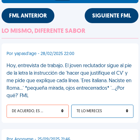
FML ANTERIOR
SIGUIENTE FML
LO MISMO, DIFERENTE SABOR
Por yapasd'age - 28/02/2025 22:00
Hoy, entrevista de trabajo. El joven reclutador sigue al pie
de la letra la instrucción de 'hacer que justifique el CV' y
me pide que explique cada línea. 'Eres italiana. Naciste en
Roma…' *pequeña mirada, ojos entrecerrados* '…¿Por
qué?' FML
DE ACUERDO, ES UNA VIDA HP
0
TE LO MERECES
0
Por Anonyme - 25/09/2025 21:46