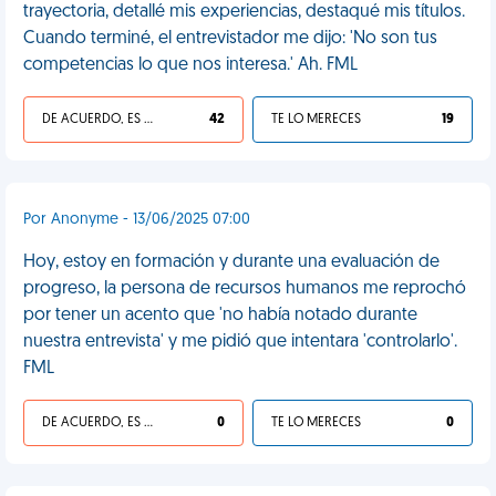
trayectoria, detallé mis experiencias, destaqué mis títulos.
Cuando terminé, el entrevistador me dijo: 'No son tus
competencias lo que nos interesa.' Ah. FML
DE ACUERDO, ES UNA VIDA HP
42
TE LO MERECES
19
Por Anonyme - 13/06/2025 07:00
Hoy, estoy en formación y durante una evaluación de
progreso, la persona de recursos humanos me reprochó
por tener un acento que 'no había notado durante
nuestra entrevista' y me pidió que intentara 'controlarlo'.
FML
DE ACUERDO, ES UNA VIDA HP
0
TE LO MERECES
0