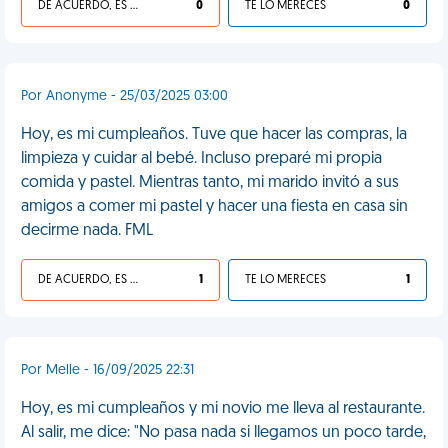
DE ACUERDO, ES UNA VIDA HP
0
TE LO MERECES
0
Por Anonyme - 25/03/2025 03:00
Hoy, es mi cumpleaños. Tuve que hacer las compras, la
limpieza y cuidar al bebé. Incluso preparé mi propia
comida y pastel. Mientras tanto, mi marido invitó a sus
amigos a comer mi pastel y hacer una fiesta en casa sin
decirme nada. FML
DE ACUERDO, ES UNA VIDA HP
1
TE LO MERECES
1
Por Melle - 16/09/2025 22:31
Hoy, es mi cumpleaños y mi novio me lleva al restaurante.
Al salir, me dice: "No pasa nada si llegamos un poco tarde,