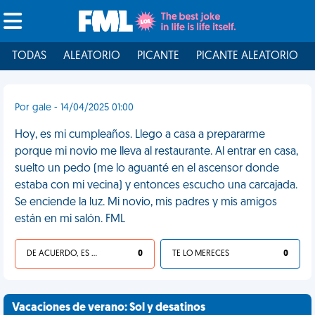
TODAS
ALEATORIO
PICANTE
PICANTE ALEATORIO
Por gale - 14/04/2025 01:00
Hoy, es mi cumpleaños. Llego a casa a prepararme
porque mi novio me lleva al restaurante. Al entrar en casa,
suelto un pedo (me lo aguanté en el ascensor donde
estaba con mi vecina) y entonces escucho una carcajada.
Se enciende la luz. Mi novio, mis padres y mis amigos
están en mi salón. FML
DE ACUERDO, ES UNA VIDA HP
0
TE LO MERECES
0
Vacaciones de verano: Sol y desatinos