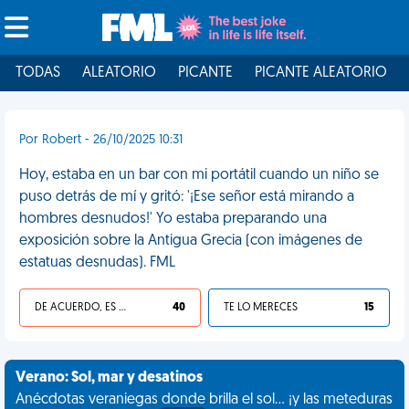
TODAS
ALEATORIO
PICANTE
PICANTE ALEATORIO
Por Robert - 26/10/2025 10:31
Hoy, estaba en un bar con mi portátil cuando un niño se
puso detrás de mí y gritó: '¡Ese señor está mirando a
hombres desnudos!' Yo estaba preparando una
exposición sobre la Antigua Grecia (con imágenes de
estatuas desnudas). FML
DE ACUERDO, ES UNA VIDA HP
40
TE LO MERECES
15
Verano: Sol, mar y desatinos
Anécdotas veraniegas donde brilla el sol... ¡y las meteduras