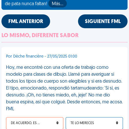
de pata nunca faltan!
Más…
FML ANTERIOR
SIGUIENTE FML
LO MISMO, DIFERENTE SABOR
Por Dèche financière - 27/05/2025 01:00
Hoy, me encontré con una oferta de trabajo como
modelo para clases de dibujo. Llamé para averiguar si
todos los tipos de cuerpo son elegibles y si era desnudo.
El tipo, emocionado, respondió tartamudeando: 'Sí sí, es
desnudo. ¡Oh, no tienes miedo, eh, jeje!' No me dio
buena espina, así que colgué. Desde entonces, me acosa.
FML
DE ACUERDO, ES UNA VIDA HP
0
TE LO MERECES
0