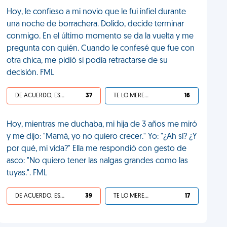
Hoy, le confieso a mi novio que le fui infiel durante
una noche de borrachera. Dolido, decide terminar
conmigo. En el último momento se da la vuelta y me
pregunta con quién. Cuando le confesé que fue con
otra chica, me pidió si podía retractarse de su
decisión. FML
DE ACUERDO, ES UNA VIDA HP
37
TE LO MERECES
16
Hoy, mientras me duchaba, mi hija de 3 años me miró
y me dijo: "Mamá, yo no quiero crecer." Yo: "¿Ah sí? ¿Y
por qué, mi vida?" Ella me respondió con gesto de
asco: "No quiero tener las nalgas grandes como las
tuyas.". FML
DE ACUERDO, ES UNA VIDA HP
39
TE LO MERECES
17