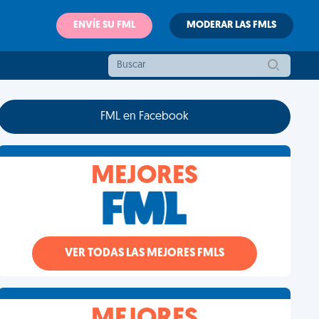
ENVÍE SU FML
MODERAR LAS FMLS
FML en Facebook
MEJORES
VER TODAS LAS MEJORES FMLS