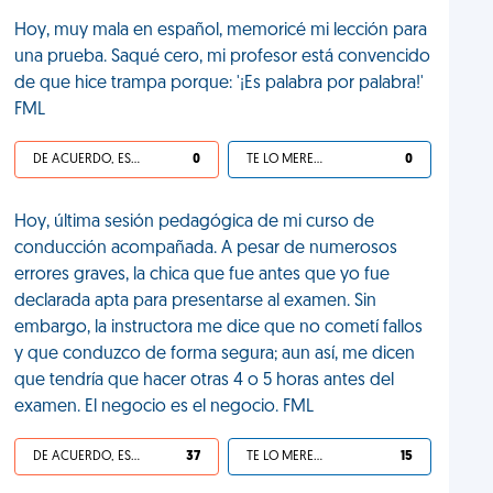
Hoy, muy mala en español, memoricé mi lección para
una prueba. Saqué cero, mi profesor está convencido
de que hice trampa porque: '¡Es palabra por palabra!'
FML
DE ACUERDO, ES UNA VIDA HP
0
TE LO MERECES
0
Hoy, última sesión pedagógica de mi curso de
conducción acompañada. A pesar de numerosos
errores graves, la chica que fue antes que yo fue
declarada apta para presentarse al examen. Sin
embargo, la instructora me dice que no cometí fallos
y que conduzco de forma segura; aun así, me dicen
que tendría que hacer otras 4 o 5 horas antes del
examen. El negocio es el negocio. FML
DE ACUERDO, ES UNA VIDA HP
37
TE LO MERECES
15