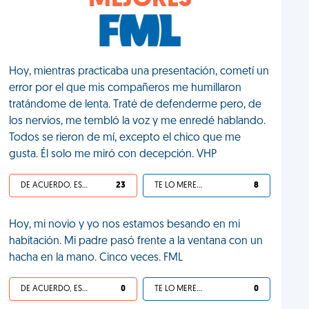
MEJORES
Hoy, mientras practicaba una presentación, cometí un
error por el que mis compañeros me humillaron
tratándome de lenta. Traté de defenderme pero, de
los nervios, me tembló la voz y me enredé hablando.
Todos se rieron de mí, excepto el chico que me
gusta. Él solo me miró con decepción. VHP
DE ACUERDO, ES UNA VIDA HP
23
TE LO MERECES
8
Hoy, mi novio y yo nos estamos besando en mi
habitación. Mi padre pasó frente a la ventana con un
hacha en la mano. Cinco veces. FML
DE ACUERDO, ES UNA VIDA HP
0
TE LO MERECES
0