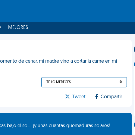
O
MEJORES
omento de cenar, mi madre vino a cortar la carne en mi
TE LO MERECES
0
Tweet
Compartir
as bajo el sol... ¡y unas cuantas quemaduras solares!