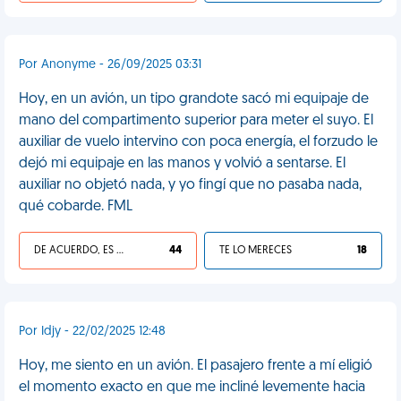
Por Anonyme - 26/09/2025 03:31
Hoy, en un avión, un tipo grandote sacó mi equipaje de
mano del compartimento superior para meter el suyo. El
auxiliar de vuelo intervino con poca energía, el forzudo le
dejó mi equipaje en las manos y volvió a sentarse. El
auxiliar no objetó nada, y yo fingí que no pasaba nada,
qué cobarde. FML
DE ACUERDO, ES UNA VIDA HP
44
TE LO MERECES
18
Por Idjy - 22/02/2025 12:48
Hoy, me siento en un avión. El pasajero frente a mí eligió
el momento exacto en que me incliné levemente hacia