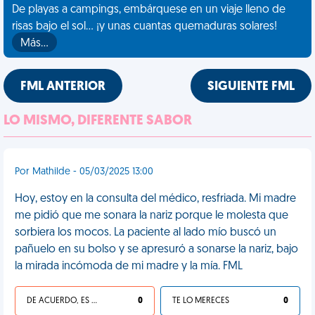
De playas a campings, embárquese en un viaje lleno de
risas bajo el sol... ¡y unas cuantas quemaduras solares!
Más…
FML ANTERIOR
SIGUIENTE FML
LO MISMO, DIFERENTE SABOR
Por Mathilde - 05/03/2025 13:00
Hoy, estoy en la consulta del médico, resfriada. Mi madre
me pidió que me sonara la nariz porque le molesta que
sorbiera los mocos. La paciente al lado mío buscó un
pañuelo en su bolso y se apresuró a sonarse la nariz, bajo
la mirada incómoda de mi madre y la mía. FML
DE ACUERDO, ES UNA VIDA HP
0
TE LO MERECES
0