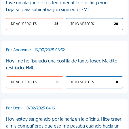
tuve un ataque de tos fenomenal. Todos fingieron
bajarse para subir al vagón siguiente. FML
DE ACUERDO, ES UNA VIDA HP
45
TE LO MERECES
20
Por Anonyme - 16/03/2025 06:32
Hoy, me he fisurado una costilla de tanto toser. Maldito
resfriado. FML
DE ACUERDO, ES UNA VIDA HP
0
TE LO MERECES
0
Por Dem - 10/02/2025 04:16
Hoy, estoy sangrando por la nariz en la oficina. Hice creer
a mis compañeros que eso me pasaba cuando hacía un