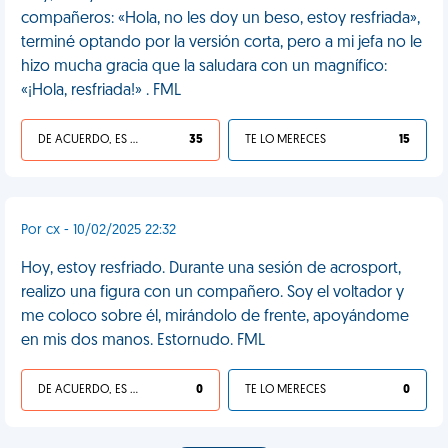
compañeros: «Hola, no les doy un beso, estoy resfriada»,
terminé optando por la versión corta, pero a mi jefa no le
hizo mucha gracia que la saludara con un magnífico:
«¡Hola, resfriada!» . FML
DE ACUERDO, ES UNA VIDA HP
35
TE LO MERECES
15
Por cx - 10/02/2025 22:32
Hoy, estoy resfriado. Durante una sesión de acrosport,
realizo una figura con un compañero. Soy el voltador y
me coloco sobre él, mirándolo de frente, apoyándome
en mis dos manos. Estornudo. FML
DE ACUERDO, ES UNA VIDA HP
0
TE LO MERECES
0