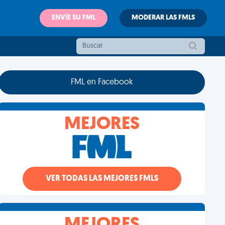
ENVÍE SU FML
MODERAR LAS FMLS
FML en Facebook
MEJORES
VER TODAS LAS MEJORES FMLS