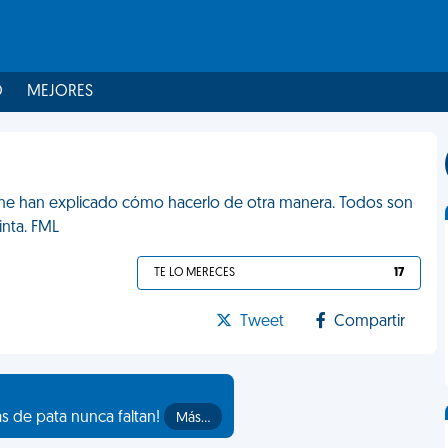
O
MEJORES
me han explicado cómo hacerlo de otra manera. Todos son
nta. FML
TE LO MERECES
17
Tweet
Compartir
as de pata nunca faltan!
Más…