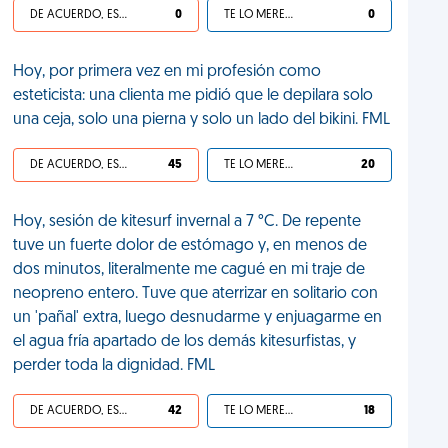
DE ACUERDO, ES UNA VIDA HP
0
TE LO MERECES
0
Hoy, por primera vez en mi profesión como
esteticista: una clienta me pidió que le depilara solo
una ceja, solo una pierna y solo un lado del bikini. FML
DE ACUERDO, ES UNA VIDA HP
45
TE LO MERECES
20
Hoy, sesión de kitesurf invernal a 7 °C. De repente
tuve un fuerte dolor de estómago y, en menos de
dos minutos, literalmente me cagué en mi traje de
neopreno entero. Tuve que aterrizar en solitario con
un 'pañal' extra, luego desnudarme y enjuagarme en
el agua fría apartado de los demás kitesurfistas, y
perder toda la dignidad. FML
DE ACUERDO, ES UNA VIDA HP
42
TE LO MERECES
18