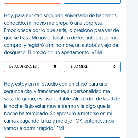
Hoy, para nuestro segundo aniversario de habernos
conocido, mi novio me preparó una sorpresa.
Emocionada por lo que sería, lo presiono para ver de
qué se trata. Mi novio, fanático de los autobuses, me
compró, y registró a mi nombre, un autobús viejo del
desguace. El precio de un apartamento. VDM
DE ACUERDO, ES UNA VIDA HP
0
TE LO MERECES
0
Hoy, estoy en mi estudio con un chico para una
segunda cita, y francamente, su personalidad me
saca de quicio, es insoportable. Alrededor de las 11 de
la noche, finjo estar muy enferma y le digo que la
noche ha terminado. Se apresuró a meterse en mi
cama apagando la luz y me dijo: 'OK, entonces nos
vamos a dormir rápido.' FML