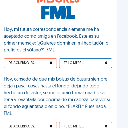
MEJORES
Hoy, mi futura correspondencia alemana me ha
aceptado como amiga en Facebook. Este es su
primer mensaje: "¿Quieres dormir en mi habitación o
prefieres el sótano?". FML
DE ACUERDO, ES UNA VIDA HP
0
TE LO MERECES
0
Hoy, cansado de que mis bolsas de basura siempre
dejan pasar cosas hasta el fondo, dejando todo
hecho un desastre, se me ocurrió tomar una bolsa
llena y levantarla por encima de mi cabeza para ver si
el fondo aguantaba bien o no. *BLARFL* Pues nada.
FML
DE ACUERDO, ES UNA VIDA HP
0
TE LO MERECES
0