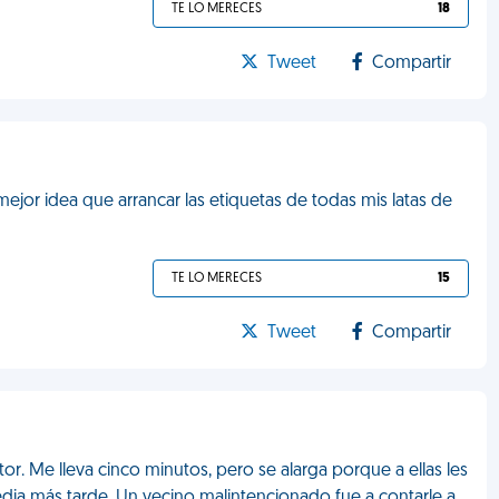
TE LO MERECES
18
Tweet
Compartir
ejor idea que arrancar las etiquetas de todas mis latas de
TE LO MERECES
15
Tweet
Compartir
r. Me lleva cinco minutos, pero se alarga porque a ellas les
dia más tarde. Un vecino malintencionado fue a contarle a