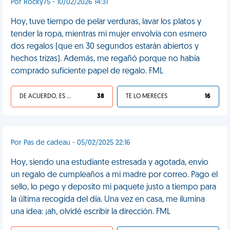
Por Rocky75 - 10/02/2026 14:31
Hoy, tuve tiempo de pelar verduras, lavar los platos y
tender la ropa, mientras mi mujer envolvía con esmero
dos regalos (que en 30 segundos estarán abiertos y
hechos trizas). Además, me regañó porque no había
comprado suficiente papel de regalo. FML
DE ACUERDO, ES UNA VIDA HP
38
TE LO MERECES
16
Por Pas de cadeau - 05/02/2025 22:16
Hoy, siendo una estudiante estresada y agotada, envio
un regalo de cumpleaños a mi madre por correo. Pago el
sello, lo pego y deposito mi paquete justo a tiempo para
la última recogida del día. Una vez en casa, me ilumina
una idea: ¡ah, olvidé escribir la dirección. FML