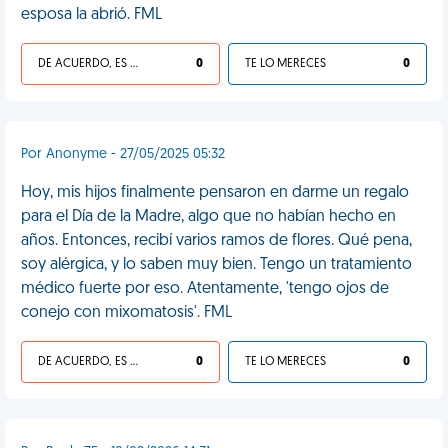
esposa la abrió. FML
DE ACUERDO, ES UNA VIDA HP
0
TE LO MERECES
0
Por Anonyme - 27/05/2025 05:32
Hoy, mis hijos finalmente pensaron en darme un regalo
para el Día de la Madre, algo que no habían hecho en
años. Entonces, recibí varios ramos de flores. Qué pena,
soy alérgica, y lo saben muy bien. Tengo un tratamiento
médico fuerte por eso. Atentamente, 'tengo ojos de
conejo con mixomatosis'. FML
DE ACUERDO, ES UNA VIDA HP
0
TE LO MERECES
0