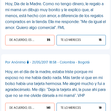
Hoy, Día de la Madre. Como no tengo dinero, le regalo a
mi mamá un dibujo muy bonito y le explico que, al
menos, está hecho con amor, a diferencia de los regalos
comprados en la tienda. Ella me responde: "Me da igual el
amor. Quiero algo comercial". FML
DE ACUERDO, ES UNA VIDA HP
35
TE LO MERECES
15
Por Anónimo
- 21/05/2017 18:58 - Colombia - Bogotá
Hoy, en el día de la madre, estaba triste porque mi
esposo no me había dado nada. Más tarde vi que en mi
bolso había una tarjeta hermosa. Me alegré mucho y fui a
agradecérselo. Me dijo: "Deja la tarjeta ahí, la puse ahí para
que no se me olvide dársela a mi mamá". VHP
DE ACUERDO, ES UNA VIDA HP
141
TE LO MERECES
19