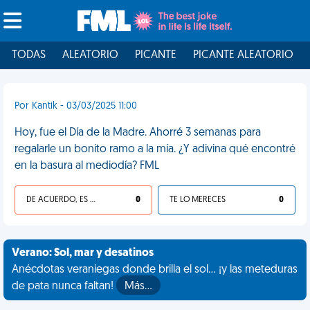
TODAS
ALEATORIO
PICANTE
PICANTE ALEATORIO
Por Kantik - 03/03/2025 11:00
Hoy, fue el Día de la Madre. Ahorré 3 semanas para
regalarle un bonito ramo a la mía. ¿Y adivina qué encontré
en la basura al mediodía? FML
DE ACUERDO, ES UNA VIDA HP
0
TE LO MERECES
0
Verano: Sol, mar y desatinos
Anécdotas veraniegas donde brilla el sol... ¡y las meteduras
de pata nunca faltan!
Más…