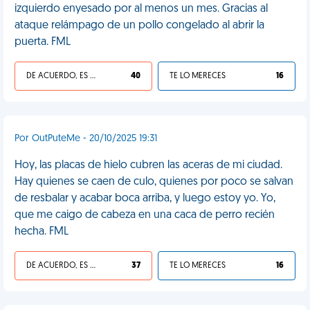
izquierdo enyesado por al menos un mes. Gracias al
ataque relámpago de un pollo congelado al abrir la
puerta. FML
DE ACUERDO, ES UNA VIDA HP
40
TE LO MERECES
16
Por OutPuteMe - 20/10/2025 19:31
Hoy, las placas de hielo cubren las aceras de mi ciudad.
Hay quienes se caen de culo, quienes por poco se salvan
de resbalar y acabar boca arriba, y luego estoy yo. Yo,
que me caigo de cabeza en una caca de perro recién
hecha. FML
DE ACUERDO, ES UNA VIDA HP
37
TE LO MERECES
16