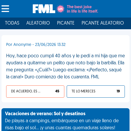
TODAS
ALEATORIO
PICANTE
PICANTE ALEATORIO
Por Anonyme - 23/06/2026 13:32
Hoy, hace poco cumplí 40 años y le pedí a mi hija que me
ayudara a quitarme un pelito que noto bajo la barbilla. Ella
me pregunta: «¿Cuál?» Luego exclama: «¡Perfecto, saqué
la cana!» Duro comienzo de los cuarenta. FML
DE ACUERDO, ES UNA VIDA HP
45
TE LO MERECES
19
Vacaciones de verano: Sol y desatinos
De playas a campings, embárquese en un viaje lleno de
risas bajo el sol... ¡y unas cuantas quemaduras solares!